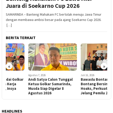
Juara di Soekarno Cup 2026
SAMARINDA – Banteng Mahakam FC bertolak menuju Jawa Timur
dengan membawa ambisi besar pada ajang Soekarno Cup 2026.
[…]
BERITA TERKAIT
«
»
Agustus 7, 2026
Juli 16, 2026
J
r
Andi Satya Calon Tunggal
Bawaslu Bontang dan JMSI
K
Ketua Golkar Samarinda,
Bontang Bersinergi Lawan
I
Musda Siap Digelar 8
Hoaks, Perkuat Demokrasi
Agustus 2026
Jelang Pemilu 2029
HEADLINES