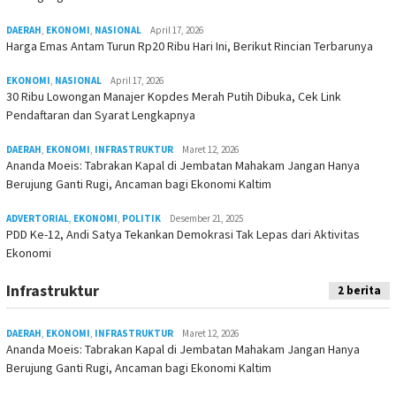
DAERAH
,
EKONOMI
,
NASIONAL
April 17, 2026
Harga Emas Antam Turun Rp20 Ribu Hari Ini, Berikut Rincian Terbarunya
EKONOMI
,
NASIONAL
April 17, 2026
30 Ribu Lowongan Manajer Kopdes Merah Putih Dibuka, Cek Link
Pendaftaran dan Syarat Lengkapnya
DAERAH
,
EKONOMI
,
INFRASTRUKTUR
Maret 12, 2026
Ananda Moeis: Tabrakan Kapal di Jembatan Mahakam Jangan Hanya
Berujung Ganti Rugi, Ancaman bagi Ekonomi Kaltim
ADVERTORIAL
,
EKONOMI
,
POLITIK
Desember 21, 2025
PDD Ke-12, Andi Satya Tekankan Demokrasi Tak Lepas dari Aktivitas
Ekonomi
Infrastruktur
2 berita
DAERAH
,
EKONOMI
,
INFRASTRUKTUR
Maret 12, 2026
Ananda Moeis: Tabrakan Kapal di Jembatan Mahakam Jangan Hanya
Berujung Ganti Rugi, Ancaman bagi Ekonomi Kaltim