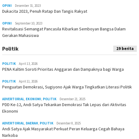
OPINI
Desember 31, 2023
Dukacita 2023, Penuh Ratap Dan Tangis Rakyat
OPINI
September 10, 2023
Revitalisasi Semangat Pancasila Kibarkan Semboyan Bangsa Dalam
Gerakan Mahasiswa
Politik
29 berita
POLITIK
April 13, 2026
PENA Kaltim Soroti Prioritas Anggaran dan Dampaknya bagi Warga
POLITIK
April 11, 2026
Penguatan Demokrasi, Sugiyono Ajak Warga Tingkatkan Literasi Politik
ADVERTORIAL
,
EKONOMI
,
POLITIK
Desember 21, 2025
PDD Ke-12, Andi Satya Tekankan Demokrasi Tak Lepas dari Aktivitas
Ekonomi
ADVERTORIAL
,
DAERAH
,
POLITIK
Desember 8, 2025
Andi Satya Ajak Masyarakat Perkuat Peran Keluarga Cegah Bahaya
Narkoba