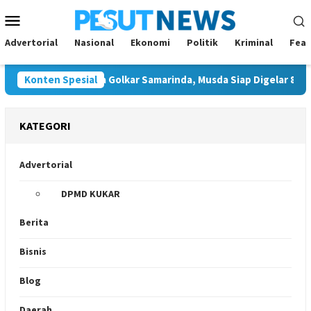
Loncat
Menu
ke
Mobile
konten
Advertorial
Nasional
Ekonomi
Politik
Kriminal
Feat
lon Tunggal Ketua Golkar Samarinda, Musda Siap Digelar 8 Agustu
Konten Spesial
KATEGORI
Advertorial
DPMD KUKAR
Berita
Bisnis
Blog
Daerah