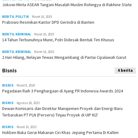
Jokowi Minta ASEAN Tangani Masalah Muslim Rohingya di Rakhine State
BERITA
,
POLITIK
Maret 16, 2019
Prabowo Resmikan Kantor DPD Gerindra di Banten
BERITA
,
KRIMINAL
Maret 16, 2019
14 Tahun Terbunuhnya Munir, Polri Didesak Bentuk Tim Khusus
BERITA
,
KRIMINAL
Maret 16, 2019
2 Hari Hilang, Nelayan Tewas Mengambang di Pantai Cipalawah Garut
Bisnis
4 berita
BISNIS
Maret 8, 2024
Pegadaian Raih 3 Penghargaan di Ajang PR Indonesia Awards 2024
BISNIS
Agustus 26, 2023
Dewan Komisaris dan Direktur Manajemen Proyek dan Energi Baru
Terbarukan PT PLN (Persero) Tinjau Proyek di UIP KLT
BISNIS
Maret 16, 2023
Hokben Buka Gerai Makanan Ciri Khas Jepang Pertama Di Kaltim