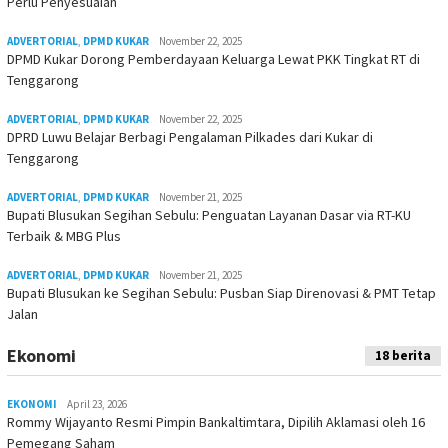
Perlu Penyesuaian
ADVERTORIAL
,
DPMD KUKAR
November 22, 2025
DPMD Kukar Dorong Pemberdayaan Keluarga Lewat PKK Tingkat RT di
Tenggarong
ADVERTORIAL
,
DPMD KUKAR
November 22, 2025
DPRD Luwu Belajar Berbagi Pengalaman Pilkades dari Kukar di
Tenggarong
ADVERTORIAL
,
DPMD KUKAR
November 21, 2025
Bupati Blusukan Segihan Sebulu: Penguatan Layanan Dasar via RT-KU
Terbaik & MBG Plus
ADVERTORIAL
,
DPMD KUKAR
November 21, 2025
Bupati Blusukan ke Segihan Sebulu: Pusban Siap Direnovasi & PMT Tetap
Jalan
Ekonomi
18 berita
EKONOMI
April 23, 2026
Rommy Wijayanto Resmi Pimpin Bankaltimtara, Dipilih Aklamasi oleh 16
Pemegang Saham