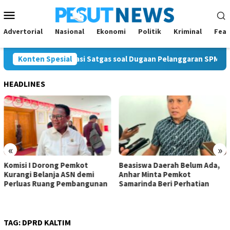
Loncat
Menu
ke
Mobile
konten
Advertorial
Nasional
Ekonomi
Politik
Kriminal
Feat
gu Hasil Investigasi Satgas soal Dugaan Pelanggaran SPMB
Konten Spesial
HEADLINES
«
»
Komisi I Dorong Pemkot
Beasiswa Daerah Belum Ada,
Kurangi Belanja ASN demi
Anhar Minta Pemkot
Perluas Ruang Pembangunan
Samarinda Beri Perhatian
TAG:
DPRD KALTIM