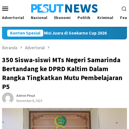
Loncat
Menu
ke
Mobile
konten
Advertorial
Nasional
Ekonomi
Politik
Kriminal
Feat
am FC Bawa Misi Juara di Soekarno Cup 2026
Konten Spesial
Andi Satya 
Beranda
Advertorial
350 Siswa-siswi MTs Negeri Samarinda
Bertandang ke DPRD Kaltim Dalam
Rangka Tingkatkan Mutu Pembelajaran
P5
Admin Pesut
November 8, 2023