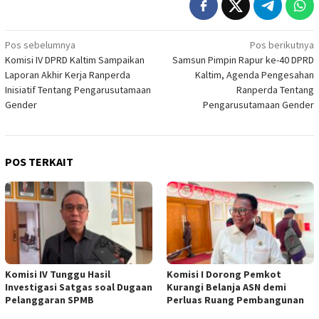
Navigasi
Pos sebelumnya
Pos berikutnya
Komisi IV DPRD Kaltim Sampaikan
Samsun Pimpin Rapur ke-40 DPRD
pos
Laporan Akhir Kerja Ranperda
Kaltim, Agenda Pengesahan
Inisiatif Tentang Pengarusutamaan
Ranperda Tentang
Gender
Pengarusutamaan Gender
POS TERKAIT
Komisi IV Tunggu Hasil
Komisi I Dorong Pemkot
Investigasi Satgas soal Dugaan
Kurangi Belanja ASN demi
Pelanggaran SPMB
Perluas Ruang Pembangunan