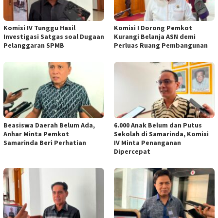
Komisi IV Tunggu Hasil
Komisi I Dorong Pemkot
Investigasi Satgas soal Dugaan
Kurangi Belanja ASN demi
Pelanggaran SPMB
Perluas Ruang Pembangunan
Beasiswa Daerah Belum Ada,
6.000 Anak Belum dan Putus
Anhar Minta Pemkot
Sekolah di Samarinda, Komisi
Samarinda Beri Perhatian
IV Minta Penanganan
Dipercepat