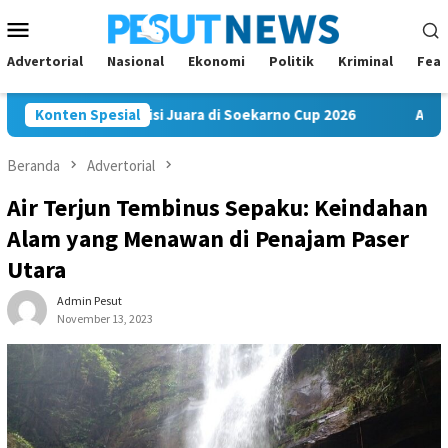
Loncat
Menu
ke
Mobile
konten
Advertorial
Nasional
Ekonomi
Politik
Kriminal
Feat
 FC Bawa Misi Juara di Soekarno Cup 2026
Konten Spesial
Andi Satya Na
Beranda
Advertorial
Air Terjun Tembinus Sepaku: Keindahan
Alam yang Menawan di Penajam Paser
Utara
Admin Pesut
November 13, 2023