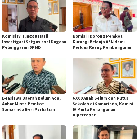
Komisi IV Tunggu Hasil
Komisi I Dorong Pemkot
Investigasi Satgas soal Dugaan
Kurangi Belanja ASN demi
Pelanggaran SPMB
Perluas Ruang Pembangunan
Beasiswa Daerah Belum Ada,
6.000 Anak Belum dan Putus
Anhar Minta Pemkot
Sekolah di Samarinda, Komisi
Samarinda Beri Perhatian
IV Minta Penanganan
Dipercepat