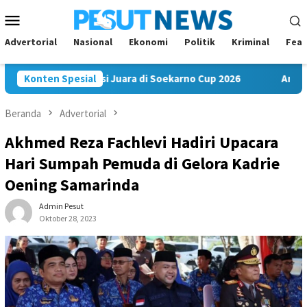
Loncat
Menu
ke
Mobile
konten
Advertorial
Nasional
Ekonomi
Politik
Kriminal
Feat
 FC Bawa Misi Juara di Soekarno Cup 2026
Konten Spesial
Andi Satya Na
Beranda
Advertorial
Akhmed Reza Fachlevi Hadiri Upacara
Hari Sumpah Pemuda di Gelora Kadrie
Oening Samarinda
Admin Pesut
Oktober 28, 2023