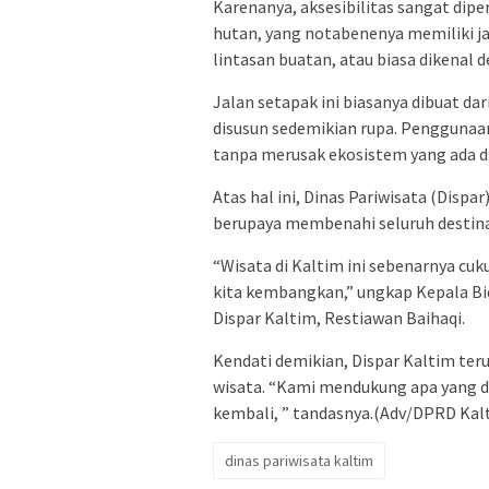
Karenanya, aksesibilitas sangat dip
hutan, yang notabenenya memiliki jalu
lintasan buatan, atau biasa dikenal 
Jalan setapak ini biasanya dibuat da
disusun sedemikian rupa. Penggunaan 
tanpa merusak ekosistem yang ada d
Atas hal ini, Dinas Pariwisata (Disp
berupaya membenahi seluruh destina
“Wisata di Kaltim ini sebenarnya cuk
kita kembangkan,” ungkap Kepala B
Dispar Kaltim, Restiawan Baihaqi.
Kendati demikian, Dispar Kaltim ter
wisata. “Kami mendukung apa yang d
kembali, ” tandasnya.(Adv/DPRD Kal
dinas pariwisata kaltim