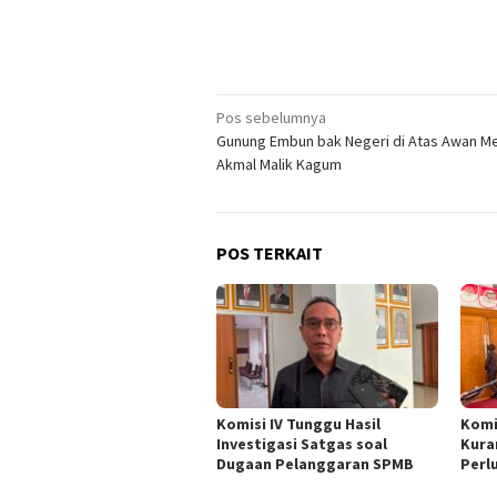
Navigasi
Pos sebelumnya
Gunung Embun bak Negeri di Atas Awan 
pos
Akmal Malik Kagum
POS TERKAIT
Komisi IV Tunggu Hasil
Komi
Investigasi Satgas soal
Kura
Dugaan Pelanggaran SPMB
Perl