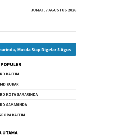
JUMAT, 7 AGUSTUS 2026
usda Siap Digelar 8 Agustus 2026
Bawaslu Bontang dan J
 POPULER
RD KALTIM
MD KUKAR
RD KOTA SAMARINDA
RD SAMARINDA
SPORA KALTIM
A UTAMA