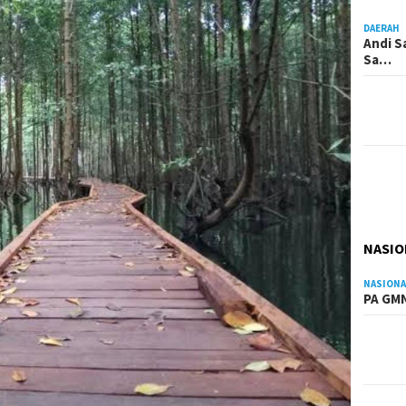
DAERAH
Andi S
Sa…
NASIO
NASIONA
PA GMN