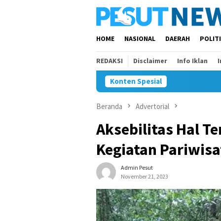
Loncat
ke
konten
HOME
NASIONAL
DAERAH
POLIT
REDAKSI
Disclaimer
Info Iklan
Konten Spesial
Beranda
Advertorial
Aksebilitas Hal T
Kegiatan Pariwisa
Admin Pesut
November 21, 2023