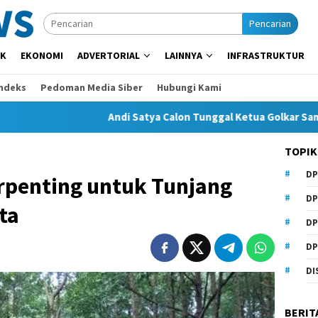
Pencarian
IK
EKONOMI
ADVERTORIAL
LAINNYA
INFRASTRUKTUR
Indeks
Pedoman Media Siber
Hubungi Kami
Andi Satya Calon Tunggal Ketua Golkar Samarinda, M
TOPIK
DP
erpenting untuk Tunjang
DP
ta
DP
DP
DI
BERIT