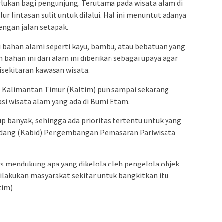
erlukan bagi pengunjung. Terutama pada wisata alam di
r lintasan sulit untuk dilalui. Hal ini menuntut adanya
dengan jalan setapak.
ri bahan alami seperti kayu, bambu, atau bebatuan yang
bahan ini dari alam ini diberikan sebagai upaya agar
isekitaran kawasan wisata.
ar) Kalimantan Timur (Kaltim) pun sampai sekarang
si wisata alam yang ada di Bumi Etam.
up banyak, sehingga ada prioritas tertentu untuk yang
idang (Kabid) Pengembangan Pemasaran Pariwisata
us mendukung apa yang dikelola oleh pengelola objek
ilakukan masyarakat sekitar untuk bangkitkan itu
tim)