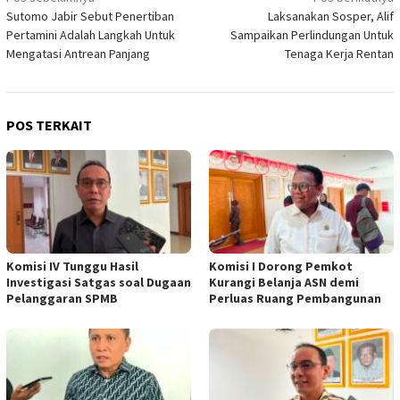
Navigasi
Sutomo Jabir Sebut Penertiban
Laksanakan Sosper, Alif
pos
Pertamini Adalah Langkah Untuk
Sampaikan Perlindungan Untuk
Mengatasi Antrean Panjang
Tenaga Kerja Rentan
POS TERKAIT
Komisi IV Tunggu Hasil
Komisi I Dorong Pemkot
Investigasi Satgas soal Dugaan
Kurangi Belanja ASN demi
Pelanggaran SPMB
Perluas Ruang Pembangunan