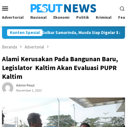
Loncat
Menu
ke
Mobile
konten
Advertorial
Nasional
Ekonomi
Politik
Kriminal
Feat
unggal Ketua Golkar Samarinda, Musda Siap Digelar 8 Agustus 20
Konten Spesial
Beranda
Advertorial
Alami Kerusakan Pada Bangunan Baru,
Legislator Kaltim Akan Evaluasi PUPR
Kaltim
Admin Pesut
November 1, 2023