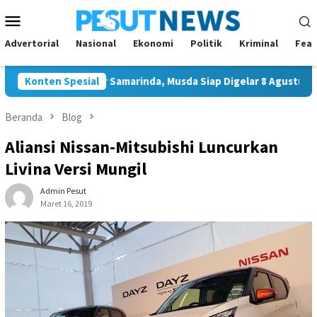
Loncat
Menu
ke
Mobile
konten
Advertorial
Nasional
Ekonomi
Politik
Kriminal
Feat
al Ketua Golkar Samarinda, Musda Siap Digelar 8 Agustus 2026
Konten Spesial
Beranda
Blog
Aliansi Nissan-Mitsubishi Luncurkan
Livina Versi Mungil
Admin Pesut
Maret 16, 2019