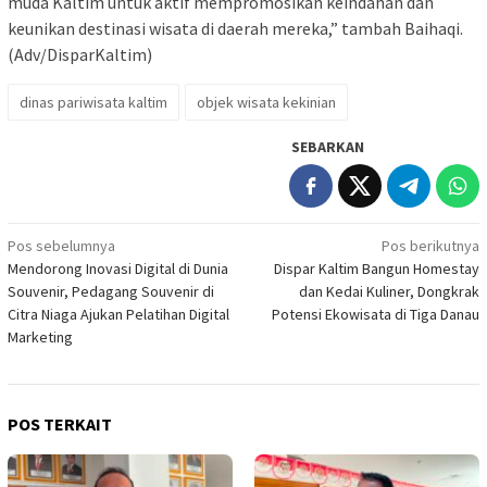
muda Kaltim untuk aktif mempromosikan keindahan dan
keunikan destinasi wisata di daerah mereka,” tambah Baihaqi.
(Adv/DisparKaltim)
dinas pariwisata kaltim
objek wisata kekinian
SEBARKAN
Navigasi
Pos sebelumnya
Pos berikutnya
Mendorong Inovasi Digital di Dunia
Dispar Kaltim Bangun Homestay
pos
Souvenir, Pedagang Souvenir di
dan Kedai Kuliner, Dongkrak
Citra Niaga Ajukan Pelatihan Digital
Potensi Ekowisata di Tiga Danau
Marketing
POS TERKAIT