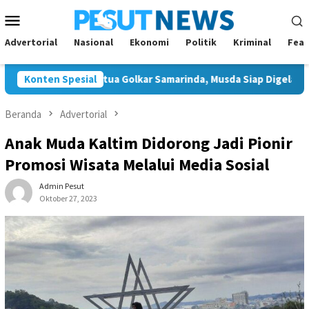
Loncat
Menu
ke
Mobile
konten
Advertorial
Nasional
Ekonomi
Politik
Kriminal
Feat
on Tunggal Ketua Golkar Samarinda, Musda Siap Digelar 8 Agustus
Konten Spesial
Beranda
Advertorial
Anak Muda Kaltim Didorong Jadi Pionir
Promosi Wisata Melalui Media Sosial
Admin Pesut
Oktober 27, 2023