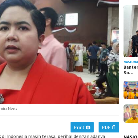
NASIONA
Banten
So…
Emira Moeis
Print 🖨
PDF 📄
 di Indonesia masih terasa, perihal dengan adanya
NASIO