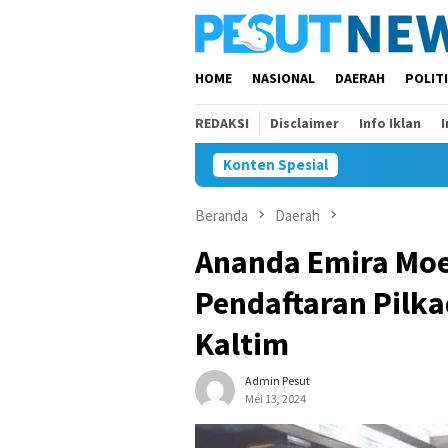
Loncat
ke
konten
HOME
NASIONAL
DAERAH
POLIT
REDAKSI
Disclaimer
Info Iklan
Konten Spesial
Beranda
Daerah
Ananda Emira Moe
Pendaftaran Pilka
Kaltim
Admin Pesut
Mei 13, 2024