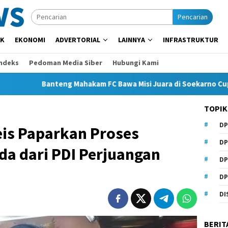
Pencarian
IK
EKONOMI
ADVERTORIAL
LAINNYA
INFRASTRUKTUR
Indeks
Pedoman Media Siber
Hubungi Kami
Banteng Mahakam FC Bawa Misi Juara di Soekarno Cup 2026
TOPIK
DP
is Paparkan Proses
DP
da dari PDI Perjuangan
DP
DP
DI
BERIT