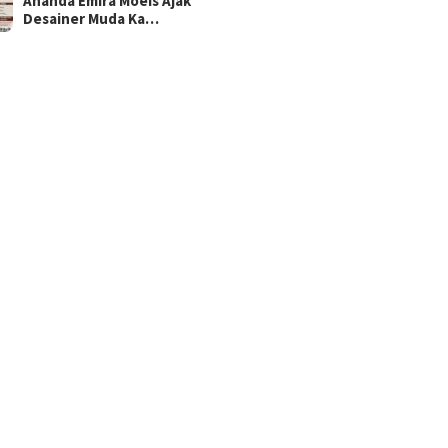
Ananda Emira Moeis Ajak
Desainer Muda Ka…