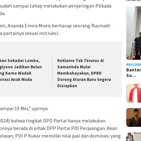
 sudah sampai tahap melakukan penjaringan Pilkada
da.
tim, Ananda Emira Moeis berharap seorang Rusmadi
artainya sesuai instruksi.
kan Sekadar Lomba,
Reklame Tak Terurus di
NASIONA
giyono Jadikan Bulan
Samarinda Mulai
Banten
ng Karno Wadah
Membahayakan, DPRD
So…
pirasi Anak Muda
Dorong Aturan Baru Segera
Disiapkan
ampai 15 Mei,” ujarnya.
2024) bahwa tingkat DPD Partai hanya melakukan
onnya berada di pihak DPP Partai PDI Perjuangan. Akan
laian, PDI P Kukar memiliki nilai jual dan dominasi yang