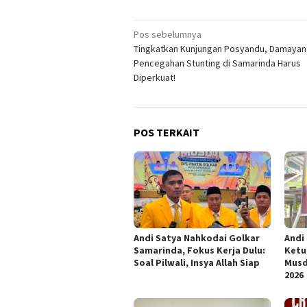
Navigasi
Pos sebelumnya
Tingkatkan Kunjungan Posyandu, Damayant
pos
Pencegahan Stunting di Samarinda Harus
Diperkuat!
POS TERKAIT
Andi Satya Nahkodai Golkar
Andi
Samarinda, Fokus Kerja Dulu:
Ketu
Soal Pilwali, Insya Allah Siap
Musd
2026