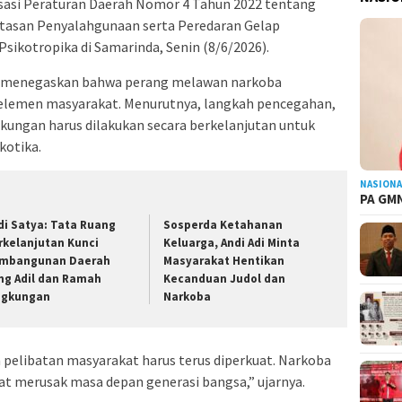
isasi Peraturan Daerah Nomor 4 Tahun 2022 tentang
tasan Penyalahgunaan serta Peredaran Gelap
Psikotropika di Samarinda, Senin (8/6/2026).
ya menegaskan bahwa perang melawan narkoba
elemen masyarakat. Menurutnya, langkah pencegahan,
gkungan harus dilakukan secara berkelanjutan untuk
otika.
NASIONA
PA GMN
di Satya: Tata Ruang
Sosperda Ketahanan
rkelanjutan Kunci
Keluarga, Andi Adi Minta
mbangunan Daerah
Masyarakat Hentikan
ng Adil dan Ramah
Kecanduan Judol dan
ngkungan
Narkoba
n pelibatan masyarakat harus terus diperkuat. Narkoba
t merusak masa depan generasi bangsa,” ujarnya.