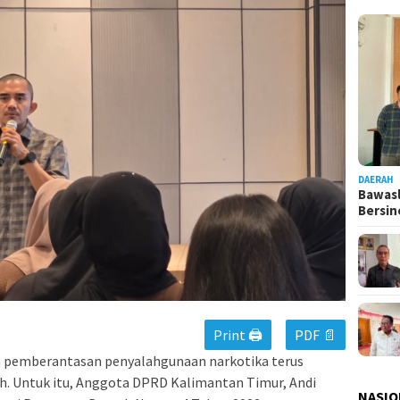
DAERAH
Bawasl
Bersi
Print 🖨
PDF 📄
 pemberantasan penyalahgunaan narkotika terus
h. Untuk itu, Anggota DPRD Kalimantan Timur, Andi
NASIO