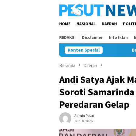
Loncat
ke
konten
HOME
NASIONAL
DAERAH
POLIT
REDAKSI
Disclaimer
Info Iklan
Konten Spesial
Bawaslu Bontan
Beranda
Daerah
Andi Satya Ajak M
Soroti Samarinda
Peredaran Gelap
Admin Pesut
Juni 8, 2026