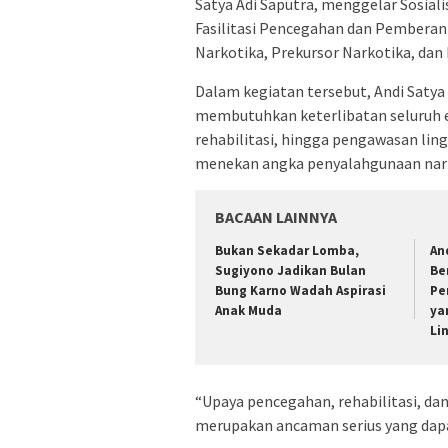
Satya Adi Saputra, menggelar Sosial
Fasilitasi Pencegahan dan Pemberan
Narkotika, Prekursor Narkotika, dan 
Dalam kegiatan tersebut, Andi Sat
membutuhkan keterlibatan seluruh 
rehabilitasi, hingga pengawasan lin
menekan angka penyalahgunaan nark
BACAAN LAINNYA
Bukan Sekadar Lomba,
An
Sugiyono Jadikan Bulan
Be
Bung Karno Wadah Aspirasi
Pe
Anak Muda
ya
Li
“Upaya pencegahan, rehabilitasi, da
merupakan ancaman serius yang dapa