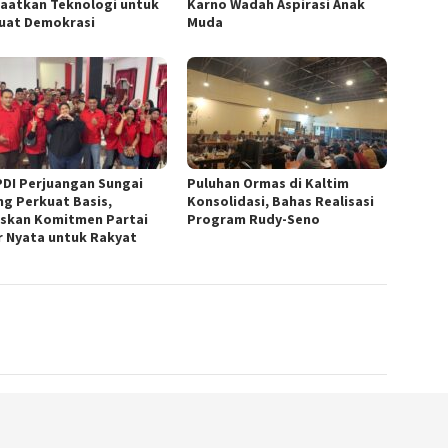
aatkan Teknologi untuk
Karno Wadah Aspirasi Anak
uat Demokrasi
Muda
PDI Perjuangan Sungai
Puluhan Ormas di Kaltim
ng Perkuat Basis,
Konsolidasi, Bahas Realisasi
skan Komitmen Partai
Program Rudy-Seno
r Nyata untuk Rakyat