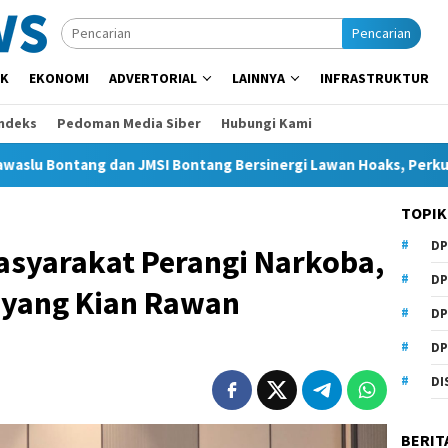
Pencarian
IK
EKONOMI
ADVERTORIAL
LAINNYA
INFRASTRUKTUR
Indeks
Pedoman Media Siber
Hubungi Kami
g dan JMSI Bontang Bersinergi Lawan Hoaks, Perkuat Demokrasi
TOPIK
DP
asyarakat Perangi Narkoba,
DP
 yang Kian Rawan
DP
DP
DI
BERIT