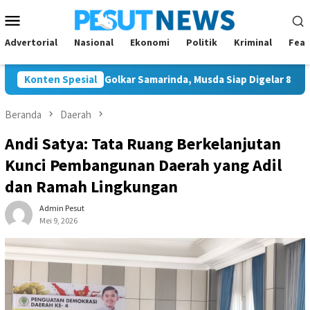
Loncat
Menu
ke
Mobile
konten
Advertorial
Nasional
Ekonomi
Politik
Kriminal
Feat
unggal Ketua Golkar Samarinda, Musda Siap Digelar 8 Agustus 20
Konten Spesial
Beranda
Daerah
Andi Satya: Tata Ruang Berkelanjutan
Kunci Pembangunan Daerah yang Adil
dan Ramah Lingkungan
Admin Pesut
Mei 9, 2026