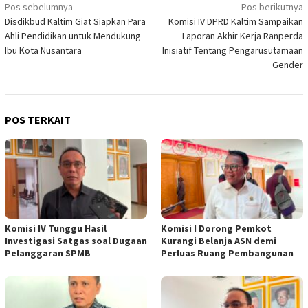
Navigasi
Pos sebelumnya
Pos berikutnya
Disdikbud Kaltim Giat Siapkan Para
Komisi IV DPRD Kaltim Sampaikan
pos
Ahli Pendidikan untuk Mendukung
Laporan Akhir Kerja Ranperda
Ibu Kota Nusantara
Inisiatif Tentang Pengarusutamaan
Gender
POS TERKAIT
Komisi IV Tunggu Hasil
Komisi I Dorong Pemkot
Investigasi Satgas soal Dugaan
Kurangi Belanja ASN demi
Pelanggaran SPMB
Perluas Ruang Pembangunan