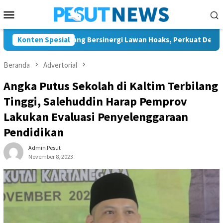
Loncat
Menu
ke
Mobile
konten
n JMSI Bontang Bersinergi Lawan Hoaks, Perkuat Demokrasi Jel
Konten Spesial
Beranda
Advertorial
Angka Putus Sekolah di Kaltim Terbilang
Tinggi, Salehuddin Harap Pemprov
Lakukan Evaluasi Penyelenggaraan
Pendidikan
Admin Pesut
November 8, 2023