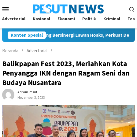
Loncat
Menu
ke
Mobile
konten
Advertorial
Nasional
Ekonomi
Politik
Kriminal
Feat
n JMSI Bontang Bersinergi Lawan Hoaks, Perkuat Demokrasi Jel
Konten Spesial
Beranda
Advertorial
Balikpapan Fest 2023, Meriahkan Kota
Penyangga IKN dengan Ragam Seni dan
Budaya Nusantara
Admin Pesut
November 3, 2023