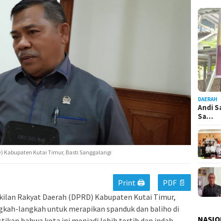
DAERAH
Andi S
Sa…
 Kabupaten Kutai Timur, Basti Sanggalangi
Print 🖨
PDF 📄
ilan Rakyat Daerah (DPRD) Kabupaten Kutai Timur,
gkah-langkah untuk merapikan spanduk dan baliho di
NASIO
kan bahwa kota ini menjadi lebih tertib dan indah.