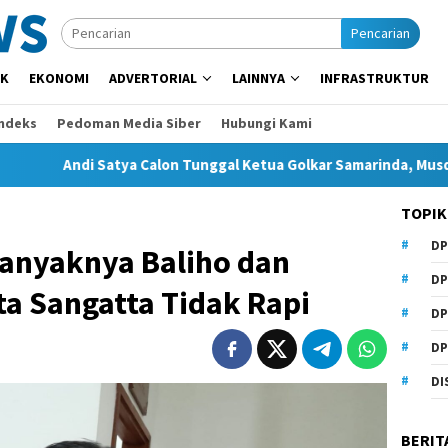
Pencarian
IK
EKONOMI
ADVERTORIAL
LAINNYA
INFRASTRUKTUR
Indeks
Pedoman Media Siber
Hubungi Kami
ndi Satya Calon Tunggal Ketua Golkar Samarinda, Musda Siap Dige
TOPIK
DP
Banyaknya Baliho dan
DP
a Sangatta Tidak Rapi
DP
DP
DI
BERIT