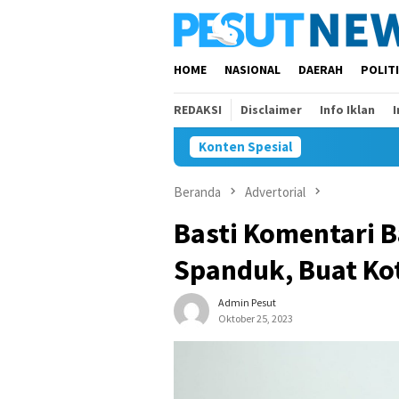
Loncat
ke
konten
HOME
NASIONAL
DAERAH
POLIT
REDAKSI
Disclaimer
Info Iklan
Konten Spesial
A
Beranda
Advertorial
Basti Komentari 
Spanduk, Buat Kot
Admin Pesut
Oktober 25, 2023