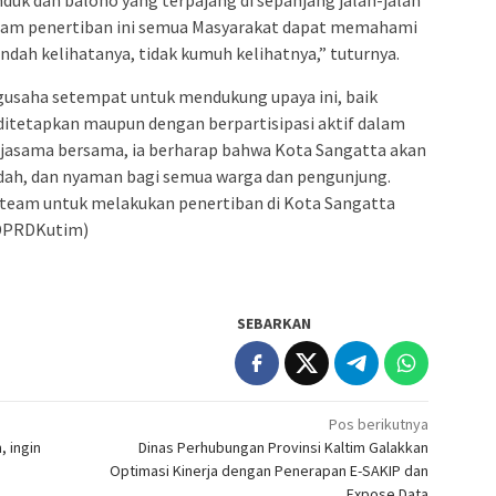
uk dan baloho yang terpajang di sepanjang jalan-jalan
lam penertiban ini semua Masyarakat dapat memahami
ndah kelihatanya, tidak kumuh kelihatnya,” tuturnya.
usaha setempat untuk mendukung upaya ini, baik
ditetapkan maupun dengan berpartisipasi aktif dalam
jasama bersama, ia berharap bahwa Kota Sangatta akan
ndah, dan nyaman bagi semua warga dan pengunjung.
team untuk melakukan penertiban di Kota Sangatta
v/DPRDKutim)
SEBARKAN
Pos berikutnya
 ingin
Dinas Perhubungan Provinsi Kaltim Galakkan
Optimasi Kinerja dengan Penerapan E-SAKIP dan
Expose Data