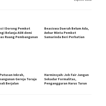
si I Dorong Pemkot
Beasiswa Daerah Belum Ada,
ngi Belanja ASN demi
Anhar Minta Pemkot
uas Ruang Pembangunan
Samarinda Beri Perhatian
 Putusan Inkrah,
Harminsyah: Job Fair Jangan
angunan Gereja Toraja
Sekadar Formalitas,
ali Berjalan
Pengangguran Harus Turun