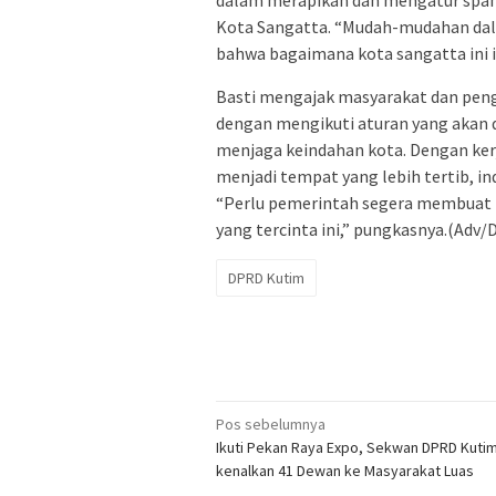
dalam merapikan dan mengatur spand
Kota Sangatta. “Mudah-mudahan da
bahwa bagaimana kota sangatta ini i
Basti mengajak masyarakat dan peng
dengan mengikuti aturan yang akan 
menjaga keindahan kota. Dengan ker
menjadi tempat yang lebih tertib, i
“Perlu pemerintah segera membuat 
yang tercinta ini,” pungkasnya.(Ad
DPRD Kutim
Navigasi
Pos sebelumnya
Ikuti Pekan Raya Expo, Sekwan DPRD Kutim,
pos
kenalkan 41 Dewan ke Masyarakat Luas