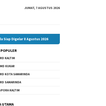
JUMAT, 7 AGUSTUS 2026
lar 8 Agustus 2026
Bawaslu Bontang dan JMSI Bontang Be
 POPULER
RD KALTIM
MD KUKAR
RD KOTA SAMARINDA
RD SAMARINDA
SPORA KALTIM
A UTAMA