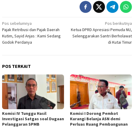
Navigasi
Pos sebelumnya
Pos berikutnya
Pajak Retribusi dan Pajak Daerah
Ketua DPRD Apresiasi Pemuda NU,
pos
Kutim, Sayid Anjas : Kami Sedang
Selenggarakan Santri Berholawat
Godok Perdanya
di Kutai Timur
POS TERKAIT
Komisi IV Tunggu Hasil
Komisi I Dorong Pemkot
Investigasi Satgas soal Dugaan
Kurangi Belanja ASN demi
Pelanggaran SPMB
Perluas Ruang Pembangunan