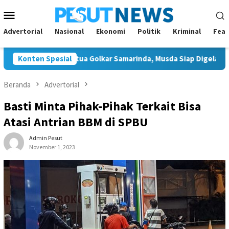
Loncat
Menu
ke
Mobile
konten
Advertorial
Nasional
Ekonomi
Politik
Kriminal
Feat
on Tunggal Ketua Golkar Samarinda, Musda Siap Digelar 8 Agustus
Konten Spesial
Beranda
Advertorial
Basti Minta Pihak-Pihak Terkait Bisa
Atasi Antrian BBM di SPBU
Admin Pesut
November 1, 2023