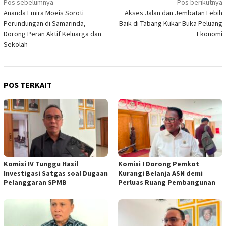
Navigasi
Pos sebelumnya
Pos berikutnya
Ananda Emira Moeis Soroti
Akses Jalan dan Jembatan Lebih
pos
Perundungan di Samarinda,
Baik di Tabang Kukar Buka Peluang
Dorong Peran Aktif Keluarga dan
Ekonomi
Sekolah
POS TERKAIT
Komisi IV Tunggu Hasil
Komisi I Dorong Pemkot
Investigasi Satgas soal Dugaan
Kurangi Belanja ASN demi
Pelanggaran SPMB
Perluas Ruang Pembangunan