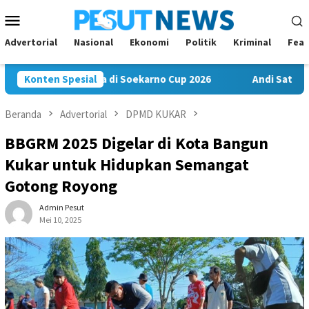
Loncat
Menu
ke
Mobile
konten
Advertorial
Nasional
Ekonomi
Politik
Kriminal
Feat
wa Misi Juara di Soekarno Cup 2026
Konten Spesial
Andi Satya Nahkodai 
Beranda
Advertorial
DPMD KUKAR
BBGRM 2025 Digelar di Kota Bangun
Kukar untuk Hidupkan Semangat
Gotong Royong
Admin Pesut
Mei 10, 2025