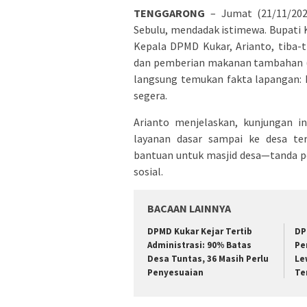
TENGGARONG
– Jumat (21/11/202
Sebulu, mendadak istimewa. Bupati 
Kepala DPMD Kukar, Arianto, tiba-t
dan pemberian makanan tambahan (P
langsung temukan fakta lapangan:
segera.
Arianto menjelaskan, kunjungan i
layanan dasar sampai ke desa ter
bantuan untuk masjid desa—tanda p
sosial.
BACAAN LAINNYA
DPMD Kukar Kejar Tertib
DP
Administrasi: 90% Batas
Pe
Desa Tuntas, 36 Masih Perlu
Le
Penyesuaian
Te