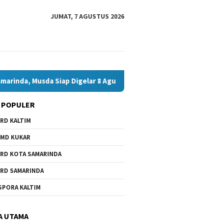
JUMAT, 7 AGUSTUS 2026
sda Siap Digelar 8 Agustus 2026
Bawaslu Bontang dan JMS
 POPULER
RD KALTIM
MD KUKAR
RD KOTA SAMARINDA
RD SAMARINDA
SPORA KALTIM
A UTAMA