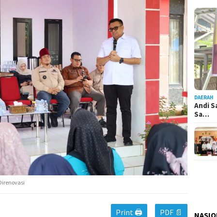
DAERAH
Andi S
Sa…
Direnovasi
Print 🖨
PDF 📄
NASIO