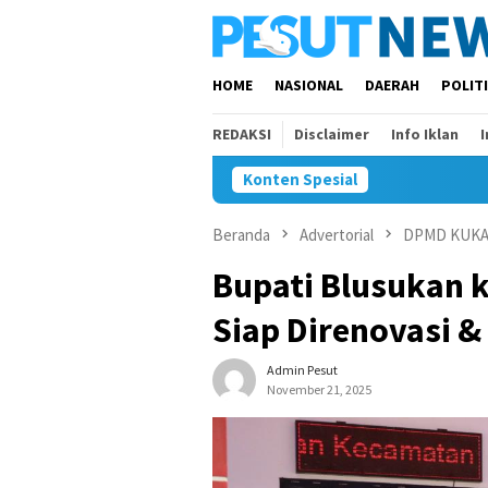
Loncat
ke
konten
HOME
NASIONAL
DAERAH
POLIT
REDAKSI
Disclaimer
Info Iklan
Konten Spesial
Beranda
Advertorial
DPMD KUK
Bupati Blusukan 
Siap Direnovasi &
Admin Pesut
November 21, 2025