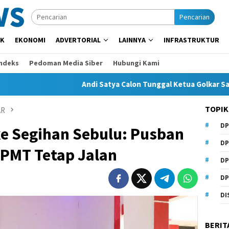
Pencarian
IK
EKONOMI
ADVERTORIAL
LAINNYA
INFRASTRUKTUR
Indeks
Pedoman Media Siber
Hubungi Kami
Andi Satya Calon Tunggal Ketua Golkar Samarinda, Mu
TOPIK
AR
DP
ke Segihan Sebulu: Pusban
DP
 PMT Tetap Jalan
DP
DP
DI
BERIT