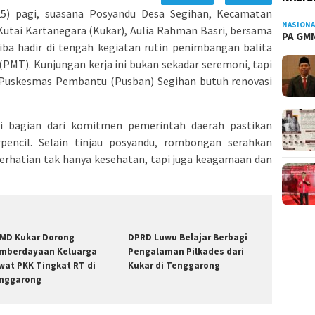
5) pagi, suasana Posyandu Desa Segihan, Kecamatan
NASIONA
Kutai Kartanegara (Kukar), Aulia Rahman Basri, bersama
PA GMN
iba hadir di tengah kegiatan rutin penimbangan balita
MT). Kunjungan kerja ini bukan sekadar seremoni, tapi
 Puskesmas Pembantu (Pusban) Segihan butuh renovasi
ni bagian dari komitmen pemerintah daerah pastikan
pencil. Selain tinjau posyandu, rombongan serahkan
erhatian tak hanya kesehatan, tapi juga keagamaan dan
MD Kukar Dorong
DPRD Luwu Belajar Berbagi
mberdayaan Keluarga
Pengalaman Pilkades dari
wat PKK Tingkat RT di
Kukar di Tenggarong
nggarong