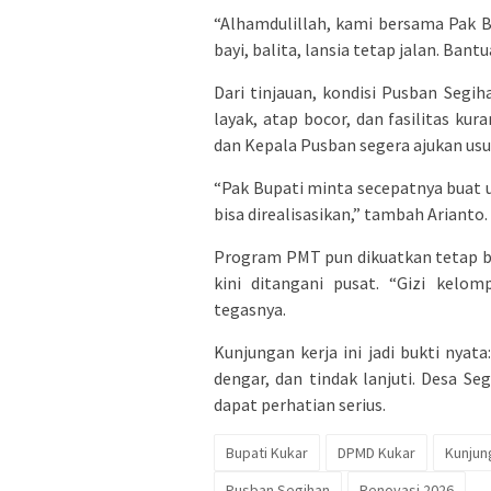
“Alhamdulillah, kami bersama Pak 
bayi, balita, lansia tetap jalan. Bant
Dari tinjauan, kondisi Pusban Seg
layak, atap bocor, dan fasilitas ku
dan Kepala Pusban segera ajukan usu
“Pak Bupati minta secepatnya buat u
bisa direalisasikan,” tambah Arianto.
Program PMT pun dikuatkan tetap b
kini ditangani pusat. “Gizi kelom
tegasnya.
Kunjungan kerja ini jadi bukti nyata
dengar, dan tindak lanjuti. Desa S
dapat perhatian serius.
Bupati Kukar
DPMD Kukar
Kunjun
Pusban Segihan
Renovasi 2026