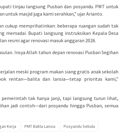
Bupati tinjau langsung Pusban dan posyandu. PMT untuk
uan untuk masjid juga kami serahkan,” ujar Arianto.
ihan cukup memprihatinkan: beberapa ruangan sudah tak
rang memadai. Bupati langsung instruksikan Kepala Desa
lan resmi agar renovasi masuk anggaran 2026.
sulan. Insya Allah tahun depan renovasi Pusban Segihan
erjalan meski program makan siang gratis anak sekolah
pok rentan—balita dan lansia—tetap prioritas kami,”
: pemerintah tak hanya janji, tapi langsung turun lihat,
egihan jadi contoh—dari posyandu hingga Pusban, semua
gan Kerja
PMT Balita Lansia
Posyandu Sebulu