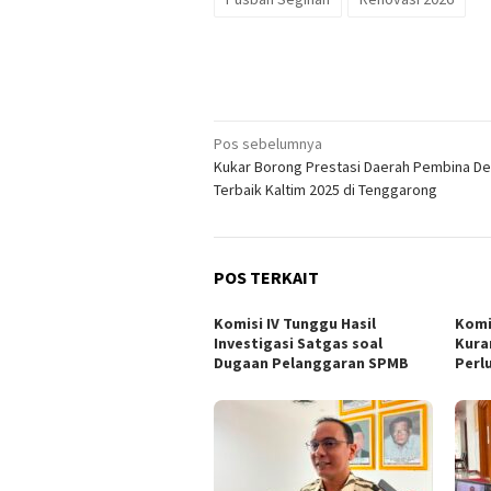
Navigasi
Pos sebelumnya
Kukar Borong Prestasi Daerah Pembina D
pos
Terbaik Kaltim 2025 di Tenggarong
POS TERKAIT
Komisi IV Tunggu Hasil
Komi
Investigasi Satgas soal
Kura
Dugaan Pelanggaran SPMB
Perl