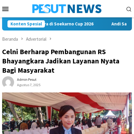
Loncat
Menu
ke
Mobile
konten
awa Misi Juara di Soekarno Cup 2026
Konten Spesial
Andi Satya Nahkodai
Beranda
Advertorial
Celni Berharap Pembangunan RS
Bhayangkara Jadikan Layanan Nyata
Bagi Masyarakat
Admin Pesut
Agustus 7, 2025