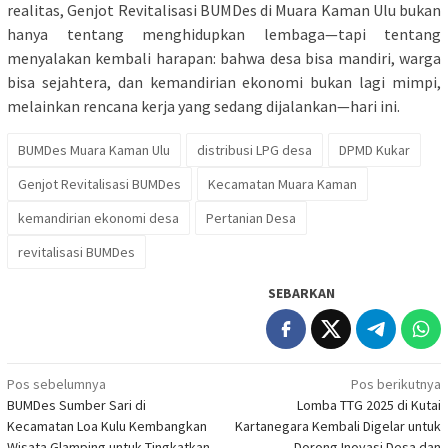
realitas, Genjot Revitalisasi BUMDes di Muara Kaman Ulu bukan
hanya tentang menghidupkan lembaga—tapi tentang
menyalakan kembali harapan: bahwa desa bisa mandiri, warga
bisa sejahtera, dan kemandirian ekonomi bukan lagi mimpi,
melainkan rencana kerja yang sedang dijalankan—hari ini.
BUMDes Muara Kaman Ulu
distribusi LPG desa
DPMD Kukar
Genjot Revitalisasi BUMDes
Kecamatan Muara Kaman
kemandirian ekonomi desa
Pertanian Desa
revitalisasi BUMDes
SEBARKAN
Navigasi
Pos sebelumnya
Pos berikutnya
BUMDes Sumber Sari di
Lomba TTG 2025 di Kutai
pos
Kecamatan Loa Kulu Kembangkan
Kartanegara Kembali Digelar untuk
Wisata Glamping untuk Tingkatkan
Dorong Inovasi Desa dan