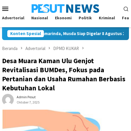
Loncat
Menu
ke
Mobile
konten
Advertorial
Nasional
Ekonomi
Politik
Kriminal
Feat
ua Golkar Samarinda, Musda Siap Digelar 8 Agustus 2026
Konten Spesial
Beranda
Advertorial
DPMD KUKAR
Desa Muara Kaman Ulu Genjot
Revitalisasi BUMDes, Fokus pada
Pertanian dan Usaha Rumahan Berbasis
Kebutuhan Lokal
Admin Pesut
Oktober 7, 2025