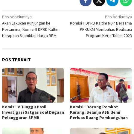
Navigasi
Pos sebelumnya
Pos berikutnya
Akan Lakukan Kunjungan ke
Komisi II DPRD Kaltim RDP Bersama
pos
Pertamina, Komisi II DPRD Kaltim
PPKUKM Membahas Realisasi
Harapkan Stabilitas Harga BBM
Program Kerja Tahun 2023
POS TERKAIT
Komisi IV Tunggu Hasil
Komisi I Dorong Pemkot
Investigasi Satgas soal Dugaan
Kurangi Belanja ASN demi
Pelanggaran SPMB
Perluas Ruang Pembangunan