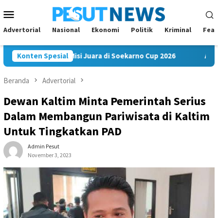
Loncat
Menu
ke
Mobile
konten
Advertorial
Nasional
Ekonomi
Politik
Kriminal
Feat
m FC Bawa Misi Juara di Soekarno Cup 2026
Konten Spesial
Andi Satya N
Beranda
Advertorial
Dewan Kaltim Minta Pemerintah Serius
Dalam Membangun Pariwisata di Kaltim
Untuk Tingkatkan PAD
Admin Pesut
November 3, 2023