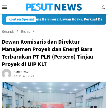
Loncat
Menu
ke
Mobile
konten
an JMSI Bontang Bersinergi Lawan Hoaks, Perkuat Demokrasi Jel
Konten Spesial
Beranda
Bisnis
Dewan Komisaris dan Direktur
Manajemen Proyek dan Energi Baru
Terbarukan PT PLN (Persero) Tinjau
Proyek di UIP KLT
Admin Pesut
Agustus 26, 2023