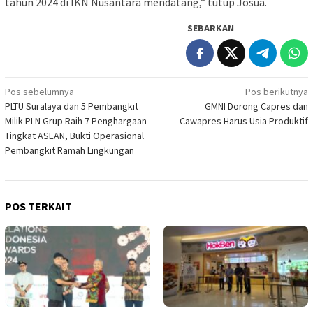
tahun 2024 di IKN Nusantara mendatang,” tutup Josua.
SEBARKAN
Navigasi
Pos sebelumnya
Pos berikutnya
PLTU Suralaya dan 5 Pembangkit
GMNI Dorong Capres dan
pos
Milik PLN Grup Raih 7 Penghargaan
Cawapres Harus Usia Produktif
Tingkat ASEAN, Bukti Operasional
Pembangkit Ramah Lingkungan
POS TERKAIT