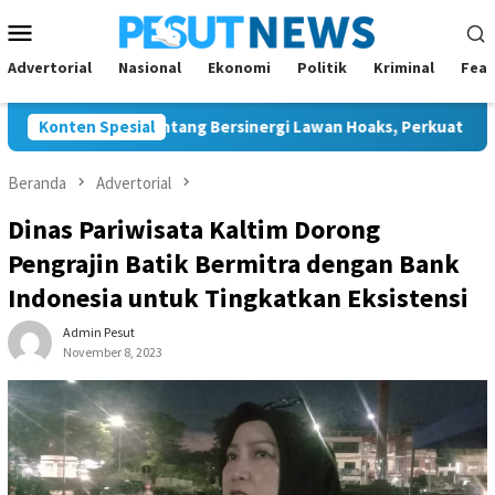
Loncat
Menu
ke
Mobile
konten
Advertorial
Nasional
Ekonomi
Politik
Kriminal
Feat
 dan JMSI Bontang Bersinergi Lawan Hoaks, Perkuat Demokrasi J
Konten Spesial
Beranda
Advertorial
Dinas Pariwisata Kaltim Dorong
Pengrajin Batik Bermitra dengan Bank
Indonesia untuk Tingkatkan Eksistensi
Admin Pesut
November 8, 2023