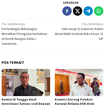
SEBARKAN
Navigasi
Pos sebelumnya
Pos berikutnya
Pertandingan Bulutangkis
Udin Harap Pj Gubernur Kaltim
pos
Meriahkan Peringatan Harhubnas
Akmal Malik Kembali Buka Kasus 21
di Distrik Navigasi Kelas I
IUP
Samarinda
POS TERKAIT
Komisi IV Tunggu Hasil
Komisi I Dorong Pemkot
Investigasi Satgas soal Dugaan
Kurangi Belanja ASN demi