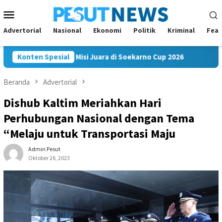
Loncat
Menu
ke
Mobile
konten
Advertorial
Nasional
Ekonomi
Politik
Kriminal
Feat
kam FC Bawa Misi Juara di Soekarno Cup 2026
Konten Spesial
Andi Satya 
Beranda
Advertorial
Dishub Kaltim Meriahkan Hari
Perhubungan Nasional dengan Tema
“Melaju untuk Transportasi Maju
Admin Pesut
Oktober 26, 2023