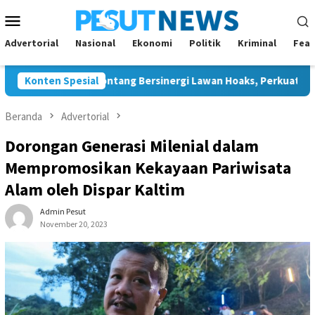
Loncat
Menu
ke
Mobile
konten
Advertorial
Nasional
Ekonomi
Politik
Kriminal
Feat
g dan JMSI Bontang Bersinergi Lawan Hoaks, Perkuat Demokrasi 
Konten Spesial
Beranda
Advertorial
Dorongan Generasi Milenial dalam
Mempromosikan Kekayaan Pariwisata
Alam oleh Dispar Kaltim
Admin Pesut
November 20, 2023