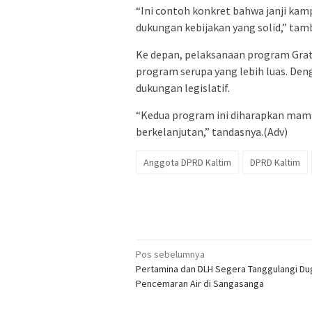
“Ini contoh konkret bahwa janji kamp
dukungan kebijakan yang solid,” tam
Ke depan, pelaksanaan program Grat
program serupa yang lebih luas. Den
dukungan legislatif.
“Kedua program ini diharapkan mamp
berkelanjutan,” tandasnya.(Adv)
Anggota DPRD Kaltim
DPRD Kaltim
Navigasi
Pos sebelumnya
Pertamina dan DLH Segera Tanggulangi D
pos
Pencemaran Air di Sangasanga