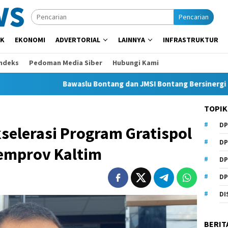
Pencarian
IK
EKONOMI
ADVERTORIAL
LAINNYA
INFRASTRUKTUR
Indeks
Pedoman Media Siber
Hubungi Kami
Bawaslu Bontang dan JMSI Bontang Bersinergi Lawan Hoaks
TOPIK
DP
selerasi Program Gratispol
DP
Pemprov Kaltim
DP
DP
DI
BERIT