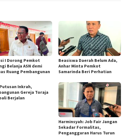
si I Dorong Pemkot
Beasiswa Daerah Belum Ada,
ngi Belanja ASN demi
Anhar Minta Pemkot
uas Ruang Pembangunan
Samarinda Beri Perhatian
 Putusan Inkrah,
angunan Gereja Toraja
ali Berjalan
Harminsyah: Job Fair Jangan
Sekadar Formalitas,
Pengangguran Harus Turun