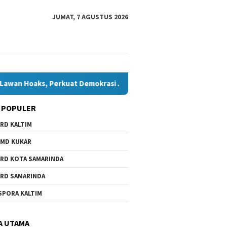
JUMAT, 7 AGUSTUS 2026
, Perkuat Demokrasi Jelang Pemilu 2029
Komisi IV Tungg
 POPULER
RD KALTIM
MD KUKAR
RD KOTA SAMARINDA
RD SAMARINDA
SPORA KALTIM
A UTAMA