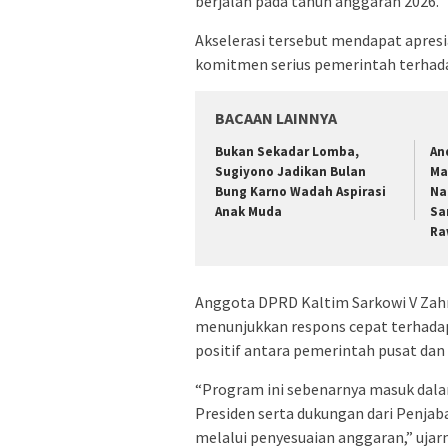
berjalan pada tahun anggaran 2026.
Akselerasi tersebut mendapat apresia
komitmen serius pemerintah terhad
BACAAN LAINNYA
Bukan Sekadar Lomba,
An
Sugiyono Jadikan Bulan
Ma
Bung Karno Wadah Aspirasi
Na
Anak Muda
Sa
Ra
Anggota DPRD Kaltim Sarkowi V Zahr
menunjukkan respons cepat terhadap
positif antara pemerintah pusat dan
“Program ini sebenarnya masuk dal
Presiden serta dukungan dari Penjab
melalui penyesuaian anggaran,” ujarn