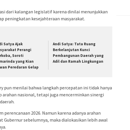
si dari kalangan legislatif karena dinilai menunjukkan
ap peningkatan kesejahteraan masyarakat.
di Satya Ajak
Andi Satya: Tata Ruang
syarakat Perangi
Berkelanjutan Kunci
rkoba, Soroti
Pembangunan Daerah yang
marinda yang Kian
Adil dan Ramah Lingkungan
wan Peredaran Gelap
y pun menilai bahwa langkah percepatan ini tidak hanya
 arahan nasional, tetapi juga mencerminkan sinergi
 daerah.
am perencanaan 2026. Namun karena adanya arahan
at Gubernur sebelumnya, maka dialokasikan lebih awal
ya.