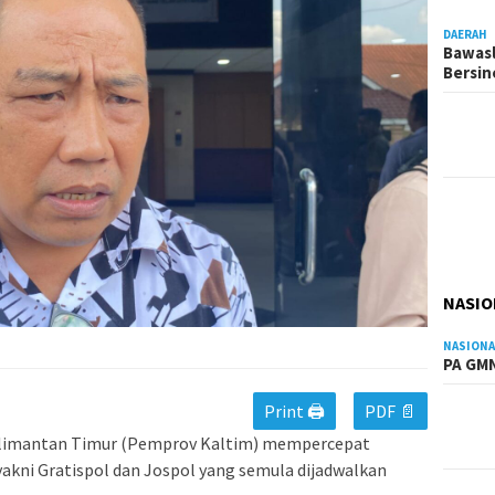
DAERAH
Bawasl
Bersi
NASIO
NASIONA
PA GMN
Print 🖨
PDF 📄
alimantan Timur (Pemprov Kaltim) mempercepat
yakni Gratispol dan Jospol yang semula dijadwalkan