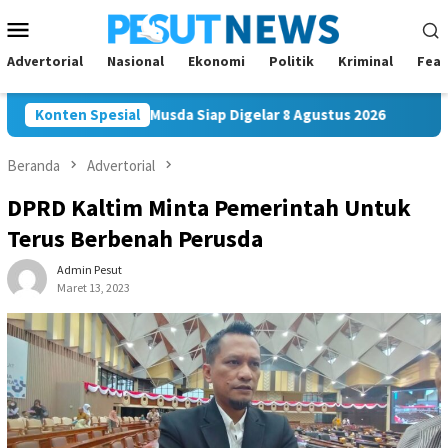
Loncat
Menu
ke
Mobile
konten
Advertorial
Nasional
Ekonomi
Politik
Kriminal
Feat
r Samarinda, Musda Siap Digelar 8 Agustus 2026
Konten Spesial
Bawaslu 
Beranda
Advertorial
DPRD Kaltim Minta Pemerintah Untuk
Terus Berbenah Perusda
Admin Pesut
Maret 13, 2023