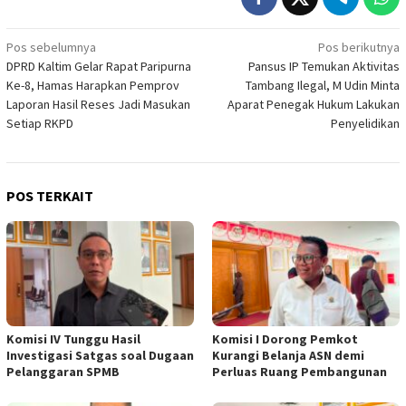
Navigasi
Pos sebelumnya
Pos berikutnya
DPRD Kaltim Gelar Rapat Paripurna
Pansus IP Temukan Aktivitas
pos
Ke-8, Hamas Harapkan Pemprov
Tambang Ilegal, M Udin Minta
Laporan Hasil Reses Jadi Masukan
Aparat Penegak Hukum Lakukan
Setiap RKPD
Penyelidikan
POS TERKAIT
Komisi IV Tunggu Hasil
Komisi I Dorong Pemkot
Investigasi Satgas soal Dugaan
Kurangi Belanja ASN demi
Pelanggaran SPMB
Perluas Ruang Pembangunan