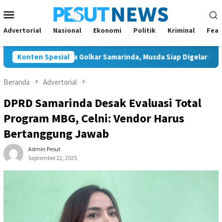
Loncat
Menu
ke
Mobile
konten
Advertorial
Nasional
Ekonomi
Politik
Kriminal
Feat
unggal Ketua Golkar Samarinda, Musda Siap Digelar 8 Agustus 20
Konten Spesial
Beranda
Advertorial
DPRD Samarinda Desak Evaluasi Total
Program MBG, Celni: Vendor Harus
Bertanggung Jawab
Admin Pesut
September 22, 2025