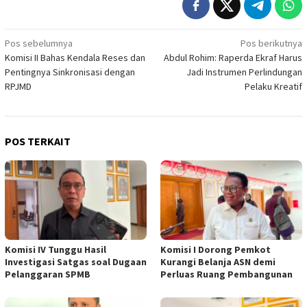
Navigasi
Pos sebelumnya
Pos berikutnya
Komisi II Bahas Kendala Reses dan
Abdul Rohim: Raperda Ekraf Harus
pos
Pentingnya Sinkronisasi dengan
Jadi Instrumen Perlindungan
RPJMD
Pelaku Kreatif
POS TERKAIT
Komisi IV Tunggu Hasil
Komisi I Dorong Pemkot
Investigasi Satgas soal Dugaan
Kurangi Belanja ASN demi
Pelanggaran SPMB
Perluas Ruang Pembangunan