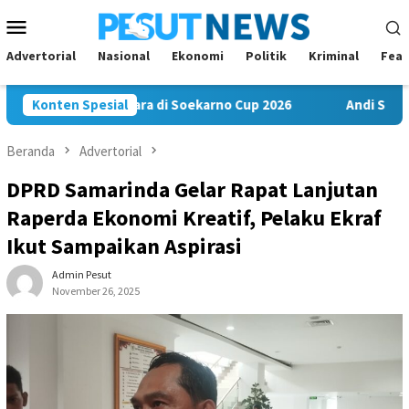
Loncat
Menu
ke
Mobile
konten
Advertorial
Nasional
Ekonomi
Politik
Kriminal
Feat
Bawa Misi Juara di Soekarno Cup 2026
Konten Spesial
Andi Satya Nahkoda
Beranda
Advertorial
DPRD Samarinda Gelar Rapat Lanjutan
Raperda Ekonomi Kreatif, Pelaku Ekraf
Ikut Sampaikan Aspirasi
Admin Pesut
November 26, 2025