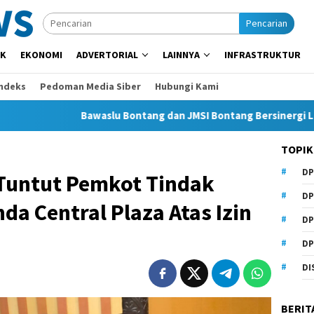
Pencarian
IK
EKONOMI
ADVERTORIAL
LAINNYA
INFRASTRUKTUR
Indeks
Pedoman Media Siber
Hubungi Kami
Bawaslu Bontang dan JMSI Bontang Bersinergi Lawan Hoaks, 
TOPIK
DP
Tuntut Pemkot Tindak
DP
da Central Plaza Atas Izin
DP
DP
DI
BERIT