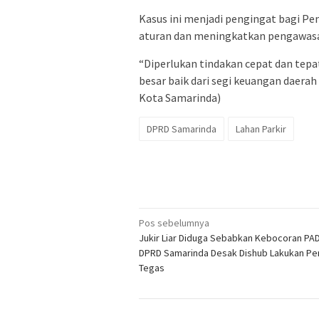
Kasus ini menjadi pengingat bagi P
aturan dan meningkatkan pengawasan
“Diperlukan tindakan cepat dan tepa
besar baik dari segi keuangan daer
Kota Samarinda)
DPRD Samarinda
Lahan Parkir
Navigasi
Pos sebelumnya
Jukir Liar Diduga Sebabkan Kebocoran PA
pos
DPRD Samarinda Desak Dishub Lakukan Pe
Tegas