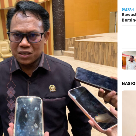
DAERAH
Bawasl
Bersi
NASIO