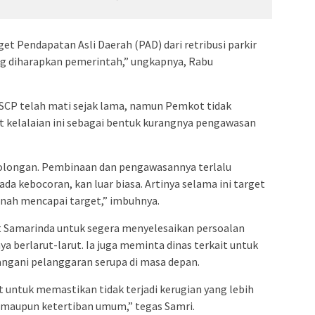
rget Pendapatan Asli Daerah (PAD) dari retribusi parkir
ng diharapkan pemerintah,” ungkapnya, Rabu
 SCP telah mati sejak lama, namun Pemkot tidak
t kelalaian ini sebagai bentuk kurangnya pengawasan
colongan. Pembinaan dan pengawasannya terlalu
ada kebocoran, kan luar biasa. Artinya selama ini target
ernah mencapai target,” imbuhnya.
 Samarinda untuk segera menyelesaikan persoalan
a berlarut-larut. Ia juga meminta dinas terkait untuk
ngani pelanggaran serupa di masa depan.
t untuk memastikan tidak terjadi kerugian yang lebih
h maupun ketertiban umum,” tegas Samri.