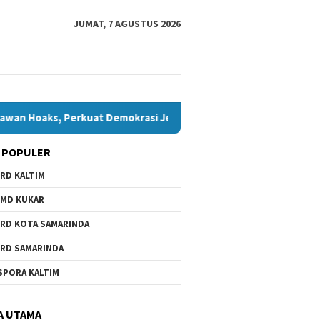
JUMAT, 7 AGUSTUS 2026
Perkuat Demokrasi Jelang Pemilu 2029
Komisi IV Tunggu 
 POPULER
RD KALTIM
MD KUKAR
RD KOTA SAMARINDA
RD SAMARINDA
SPORA KALTIM
A UTAMA