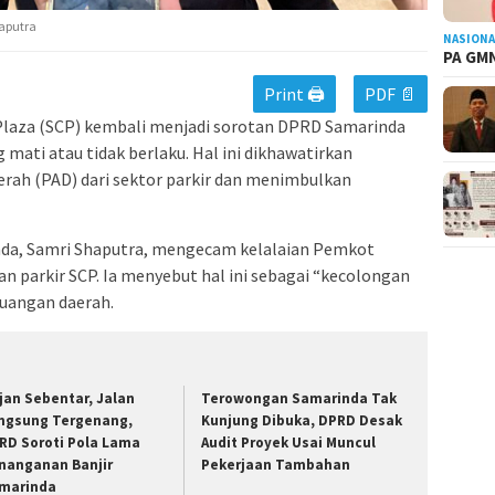
haputra
NASIONA
PA GMN
Print 🖨
PDF 📄
Plaza (SCP) kembali menjadi sorotan DPRD Samarinda
 mati atau tidak berlaku. Hal ini dikhawatirkan
rah (PAD) dari sektor parkir dan menimbulkan
nda, Samri Shaputra, mengecam kelalaian Pemkot
 parkir SCP. Ia menyebut hal ini sebagai “kecolongan
euangan daerah.
jan Sebentar, Jalan
Terowongan Samarinda Tak
ngsung Tergenang,
Kunjung Dibuka, DPRD Desak
RD Soroti Pola Lama
Audit Proyek Usai Muncul
nanganan Banjir
Pekerjaan Tambahan
marinda