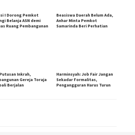
si I Dorong Pemkot
Beasiswa Daerah Belum Ada,
ngi Belanja ASN demi
Anhar Minta Pemkot
uas Ruang Pembangunan
Samarinda Beri Perhatian
 Putusan Inkrah,
Harminsyah: Job Fair Jangan
angunan Gereja Toraja
Sekadar Formalitas,
ali Berjalan
Pengangguran Harus Turun