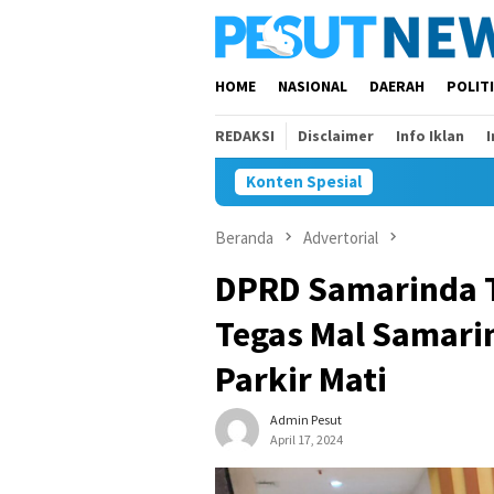
Loncat
ke
konten
HOME
NASIONAL
DAERAH
POLIT
REDAKSI
Disclaimer
Info Iklan
Konten Spesial
Beranda
Advertorial
DPRD Samarinda 
Tegas Mal Samarin
Parkir Mati
Admin Pesut
April 17, 2024