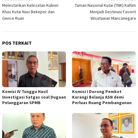
Melestarikan Kelezatan Kuliner
Taman Nasional Kutai (TNK) Kaltim
pos
Khas Kutai Nasi Bekepor dan
Menjadi Destinasi Favorit
Gence Ruan
Wisatawan Mancanegara
POS TERKAIT
Komisi IV Tunggu Hasil
Komisi I Dorong Pemkot
Investigasi Satgas soal Dugaan
Kurangi Belanja ASN demi
Pelanggaran SPMB
Perluas Ruang Pembangunan