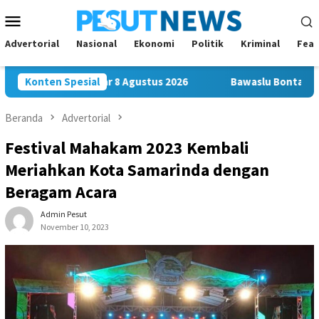
Loncat
Menu
ke
Mobile
konten
Advertorial
Nasional
Ekonomi
Politik
Kriminal
Feat
 Siap Digelar 8 Agustus 2026
Konten Spesial
Bawaslu Bontang dan JMSI 
Beranda
Advertorial
Festival Mahakam 2023 Kembali
Meriahkan Kota Samarinda dengan
Beragam Acara
Admin Pesut
November 10, 2023