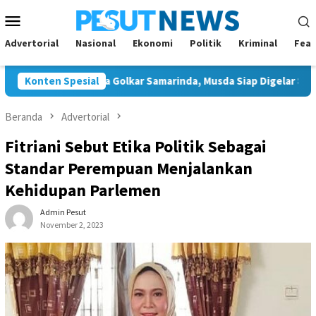
Loncat
Menu
ke
Mobile
konten
Advertorial
Nasional
Ekonomi
Politik
Kriminal
Feat
Tunggal Ketua Golkar Samarinda, Musda Siap Digelar 8 Agustus 2
Konten Spesial
Beranda
Advertorial
Fitriani Sebut Etika Politik Sebagai
Standar Perempuan Menjalankan
Kehidupan Parlemen
Admin Pesut
November 2, 2023