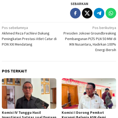
SEBARKAN
Navigasi
Pos sebelumnya
Pos berikutnya
Akhmed Reza Fachlevi Dukung
Presiden Jokowi Groundbreaking
pos
Peningkatan Prestasi Atlet Catur di
Pembangunan PLTS PLN 50 MW di
PON XXI Mendatang
IKN Nusantara, Hadirkan 100%
Energi Bersih
POS TERKAIT
Komisi IV Tunggu Hasil
Komisi I Dorong Pemkot
Investigasi Satgas soal Dugaan
Kurangi Belanja ASN demi