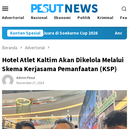
Loncat
Menu
ke
Mobile
konten
Advertorial
Nasional
Ekonomi
Politik
Kriminal
Feat
C Bawa Misi Juara di Soekarno Cup 2026
Konten Spesial
Andi Satya Nahko
Beranda
Advertorial
Hotel Atlet Kaltim Akan Dikelola Melalui
Skema Kerjasama Pemanfaatan (KSP)
Admin Pesut
November 27, 2024