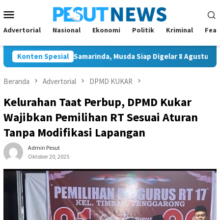
Loncat
Menu
ke
Mobile
konten
Advertorial
Nasional
Ekonomi
Politik
Kriminal
Feat
etua Golkar Samarinda, Musda Siap Digelar 8 Agustus 2026
Konten Spesial
Beranda
Advertorial
DPMD KUKAR
Kelurahan Taat Perbup, DPMD Kukar
Wajibkan Pemilihan RT Sesuai Aturan
Tanpa Modifikasi Lapangan
Admin Pesut
Oktober 20, 2025