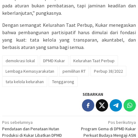
pada aturan bukan pembatasan, tapi jaminan keadilan dan
keberlanjutan,” pungkasnya.
Dengan semangat Kelurahan Taat Perbup, Kukar menegaskan
bahwa pembangunan partisipatif harus dimulai dari fondasi
yang kuat: tata kelola yang transparan, akuntabel, dan
berbasis aturan yang sama bagi semua.
demokrasi lokal
DPMD Kukar
Kelurahan Taat Perbup
Lembaga Kemasyarakatan
pemilihan RT
Perbup 38/2022
tata kelola kelurahan
Tenggarong
SEBARKAN
Navigasi
Pos sebelumnya
Pos berikutnya
Pendataan dan Penataan Hutan
Program Gema di DPMD Kukar
pos
Produksi di Kukar Libatkan DPMD
Perkuat Budaya Mengaji ASN