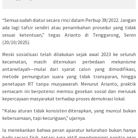
“Semua sudah diatur secara rinci dalam Perbup 38/2022. Jangan
ada lagi tafsir sendiri atau penambahan prosedur yang tidak
sesuai ketentuan,” tegas Arianto di Tenggarong, Senin
(20/10/2025).
Meski sosialisasi telah dilakukan sejak awal 2023 ke seluruh
kecamatan, masih ditemukan perbedaan mekanisme
antarwilayah—mulai dari syarat calon yang dimodifikasi,
metode pemungutan suara yang tidak transparan, hingga
penetapan RT tanpa musyawarah. Menurut Arianto, praktik
semacam ini berpotensi memicu gesekan sosial dan merusak
kepercayaan masyarakat terhadap proses demokrasi lokal.
“Kalau aturan tidak konsisten diterapkan, yang muncul bukan
kebersamaan, tapi kecurigaan,” ujarnya.
Ia menekankan bahwa peran aparatur kelurahan bukan hanya
hadir secara fisik, tetapi juga aktif mendampingi panitia agar