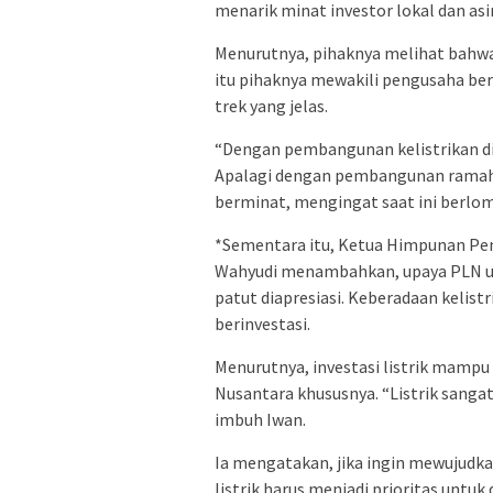
menarik minat investor lokal dan asi
Menurutnya, pihaknya melihat bahwa i
itu pihaknya mewakili pengusaha be
trek yang jelas.
“Dengan pembangunan kelistrikan di 
Apalagi dengan pembangunan ramah l
berminat, mengingat saat ini berlom
*Sementara itu, Ketua Himpunan Pen
Wahyudi menambahkan, upaya PLN unt
patut diapresiasi. Keberadaan kelist
berinvestasi.
Menurutnya, investasi listrik mamp
Nusantara khususnya. “Listrik sang
imbuh Iwan.
Ia mengatakan, jika ingin mewujudk
listrik harus menjadi prioritas untu