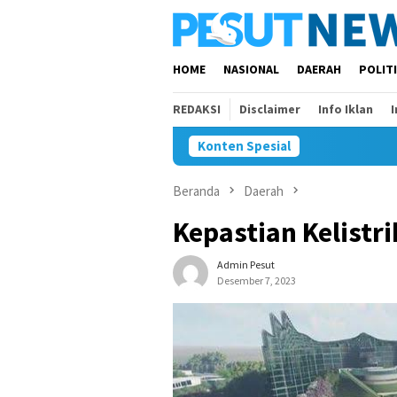
Loncat
ke
konten
HOME
NASIONAL
DAERAH
POLIT
REDAKSI
Disclaimer
Info Iklan
Konten Spesial
Beranda
Daerah
Kepastian Kelistri
Admin Pesut
Desember 7, 2023