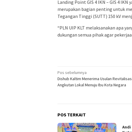
Landing Point GIS 4 IKN – GIS 4 IKN y
merupakan bagian penting untuk men
Tegangan Tinggi (SUTT) 150 kV menj
“PLN UIP KLT melaksanakan apa yan
dukungan semua pihak agar pekerjaan i
Navigasi
Pos sebelumnya
Dishub Kaltim Menerima Usulan Revitalisas
pos
Angkutan Lokal Menuju Ibu Kota Negara
POS TERKAIT
Andi