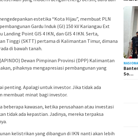
engedepankan estetika “Kota Hijau”, membuat PLN
embangunan Gardu Induk (GI) 150 kV Kariangau Ext
 Landing Point GIS 4 IKN, dan GIS 4 IKN. Serta,
n Tinggi (SKTT) pertama di Kalimantan Timur, dimana
rada di bawah tanah.
 (APINDO) Dewan Pimpinan Provinsi (DPP) Kalimantan
NASIONA
takan, pihaknya mengapresiasi pembangunan yang
Banten
So…
ai penting. Apalagi untuk investor. Jika tidak ada
kan membuat minat bagi investor.
ena beberapa kawasan, ketika perusahaan atau investasi
an tidak ada kepastian. Jadinya, mereka terpaksa
ya.
an kelistrikan yang dibangun di IKN nanti akan lebih