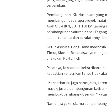
terbarukan.
Pembangunan IKN Nusantara yang m
membangun beberapa proyek mulai p
Arah GIS 4 IKN, SUTT 150 kV Kariangau
pembangunan Saluran Kabel Teganga
kabel transmisi dan peralatannya be
Ketua Asosiasi Pengusaha Indonesia
Timur, Slamet Brotosiswoyo menga
dilakukan PLN di IKN.
Pasalnya, kebutuhan kelistrikan dinil
kepastian kelistrikan tentu tidak a
“Kepastian itu juga harus jelas, kar
masuk, justru pembangunan kelistrik
membuat pembangkit sendiri,” katan
Namun, ia yakin skema dan pembangun