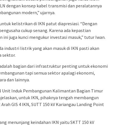
PLN dengan konsep kabel transmisi dan peralatannya
mbangunan modern,” ujarnya.
untuk kelistrikan di IKN patut diapresiasi. “Dengan
 pengusaha cukup senang. Karena ada kepastian
an ini juga kunci mengukur investasi masuk,” tutur Iwan.
industri listrik yang akan masuk di IKN pasti akan
 sektor.
k adalah bagian dari infrastruktur penting untuk ekonomi
 pembangunan tapi semua sektor apalagi ekonomi,
ara dan lainnya.
PLN Unit Induk Pembangunan Kalimantan Bagian Timur
njelaskan, untuk IKN, pihaknya tengah membangun
t Arah GIS 4 IKN, SUTT 150 kV Kariangau Landing Point
n yang menunjang keindahan IKN yaitu SKTT 150 kV