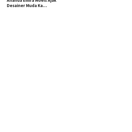
Ananda Emira Moeis Ajak
Desainer Muda Ka…