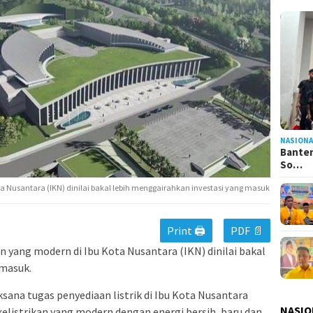
NASIONA
Banten
So…
a Nusantara (IKN) dinilai bakal lebih menggairahkan investasi yang masuk
Print 🖨
PDF 📄
yang modern di Ibu Kota Nusantara (IKN) dinilai bakal
 masuk.
sana tugas penyediaan listrik di Ibu Kota Nusantara
NASIO
elistrikan yang modern dengan energi bersih, baru dan