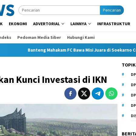
Pencarian
IK
EKONOMI
ADVERTORIAL
LAINNYA
INFRASTRUKTUR
Indeks
Pedoman Media Siber
Hubungi Kami
Banteng Mahakam FC Bawa Misi Juara di Soekarno Cup 2026
TOPIK
DP
kan Kunci Investasi di IKN
DP
DP
DP
DI
BERIT