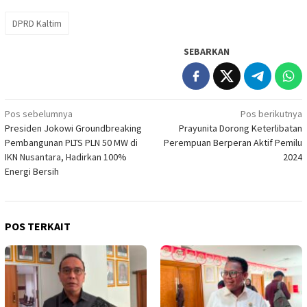
DPRD Kaltim
SEBARKAN
Navigasi
Pos sebelumnya
Pos berikutnya
Presiden Jokowi Groundbreaking
Prayunita Dorong Keterlibatan
pos
Pembangunan PLTS PLN 50 MW di
Perempuan Berperan Aktif Pemilu
IKN Nusantara, Hadirkan 100%
2024
Energi Bersih
POS TERKAIT