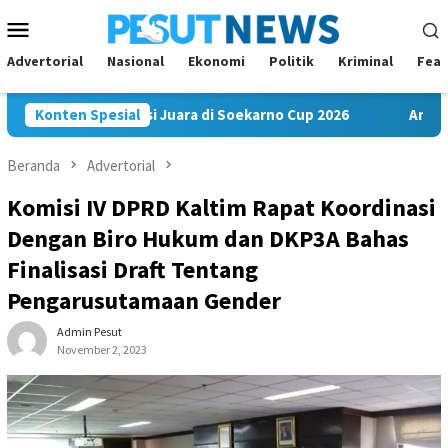
Loncat
Menu
ke
Mobile
konten
Advertorial
Nasional
Ekonomi
Politik
Kriminal
Feat
 FC Bawa Misi Juara di Soekarno Cup 2026
Konten Spesial
Andi Satya Nah
Beranda
Advertorial
Komisi IV DPRD Kaltim Rapat Koordinasi
Dengan Biro Hukum dan DKP3A Bahas
Finalisasi Draft Tentang
Pengarusutamaan Gender
Admin Pesut
November 2, 2023