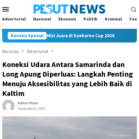
Loncat
Menu
ke
Mobile
konten
Advertorial
Nasional
Ekonomi
Politik
Kriminal
Feat
am FC Bawa Misi Juara di Soekarno Cup 2026
Konten Spesial
Andi Satya 
Beranda
Advertorial
Koneksi Udara Antara Samarinda dan
Long Apung Diperluas: Langkah Penting
Menuju Aksesibilitas yang Lebih Baik di
Kaltim
Admin Pesut
Desember 6, 2023