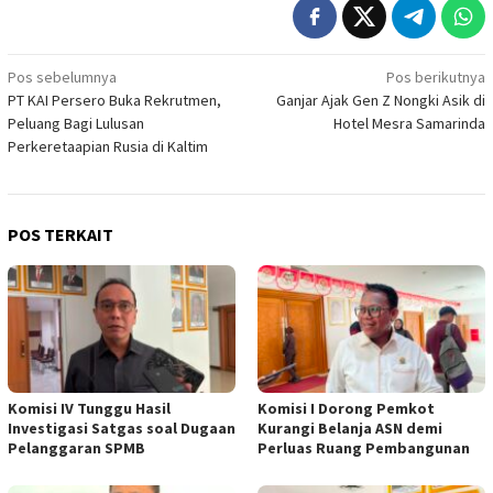
Navigasi
Pos sebelumnya
Pos berikutnya
PT KAI Persero Buka Rekrutmen,
Ganjar Ajak Gen Z Nongki Asik di
pos
Peluang Bagi Lulusan
Hotel Mesra Samarinda
Perkeretaapian Rusia di Kaltim
POS TERKAIT
Komisi IV Tunggu Hasil
Komisi I Dorong Pemkot
Investigasi Satgas soal Dugaan
Kurangi Belanja ASN demi
Pelanggaran SPMB
Perluas Ruang Pembangunan