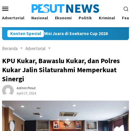
Loncat
Menu
ke
Mobile
konten
Advertorial
Nasional
Ekonomi
Politik
Kriminal
Feat
am FC Bawa Misi Juara di Soekarno Cup 2026
Konten Spesial
Andi Satya 
Beranda
Advertorial
KPU Kukar, Bawaslu Kukar, dan Polres
Kukar Jalin Silaturahmi Memperkuat
Sinergi
Admin Pesut
April 17, 2024