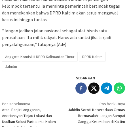
kelompok tertentu. Ia meminta pemerintah bertindak tegas
dan menekankan bahwa DPRD Kaltim akan terus mengawal
kasus ini hingga tuntas.
“Jangan jadikan jalan nasional sebagai alat bisnis satu
perusahaan. Itu milik rakyat. Harus ada sanksi jika terjadi
penyalahgunaan,” tutupnya.(Adv)
Anggota Komisi III DPRD Kalimantan Timur
DPRD Kaltim
Jahidin
SEBARKAN
Navigasi
Pos sebelumnya
Pos berikutnya
Atasi Banjir Langganan,
Jahidin Soroti Keberadaan Ormas
pos
Andriansyah Tinjau Lokasi dan
Bermasalah: Jangan Sampai
Usulkan Solusi Parit serta Kolam
Ganggu Ketertiban di Kaltim