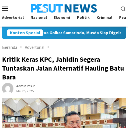
Loncat
Menu
ke
Mobile
konten
Advertorial
Nasional
Ekonomi
Politik
Kriminal
Feat
lon Tunggal Ketua Golkar Samarinda, Musda Siap Digelar 8 Agustu
Konten Spesial
Beranda
Advertorial
Kritik Keras KPC, Jahidin Segera
Tuntaskan Jalan Alternatif Hauling Batu
Bara
Admin Pesut
Mei 25, 2025