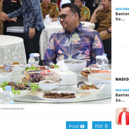
NASIONA
Banten
So…
NASIO
NASIONA
Banten
So…
dan Pemerintahan
Print 🖨
PDF 📄