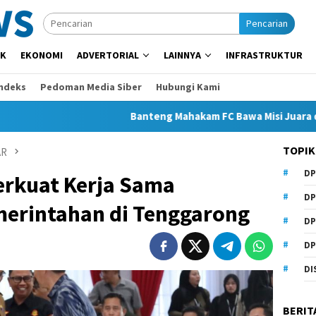
Pencarian
IK
EKONOMI
ADVERTORIAL
LAINNYA
INFRASTRUKTUR
Indeks
Pedoman Media Siber
Hubungi Kami
Banteng Mahakam FC Bawa Misi Juara di Soekarno
TOPIK
AR
DP
erkuat Kerja Sama
DP
merintahan di Tenggarong
DP
DP
DI
BERIT