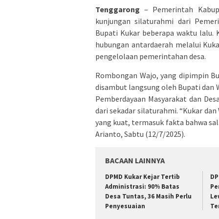
Tenggarong
– Pemerintah Kabupa
kunjungan silaturahmi dari Pemer
Bupati Kukar beberapa waktu lalu.
hubungan antardaerah melalui Kuka
pengelolaan pemerintahan desa.
Rombongan Wajo, yang dipimpin Bu
disambut langsung oleh Bupati dan W
Pemberdayaan Masyarakat dan Desa 
dari sekadar silaturahmi. “Kukar dan
yang kuat, termasuk fakta bahwa sal
Arianto, Sabtu (12/7/2025).
BACAAN LAINNYA
DPMD Kukar Kejar Tertib
DP
Administrasi: 90% Batas
Pe
Desa Tuntas, 36 Masih Perlu
Le
Penyesuaian
Te