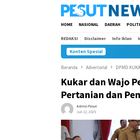
Loncat
ke
konten
HOME
NASIONAL
DAERAH
POLIT
REDAKSI
Disclaimer
Info Iklan
Konten Spesial
Beranda
Advertorial
DPMD KUK
Kukar dan Wajo P
Pertanian dan Pe
Admin Pesut
Juli 12, 2025