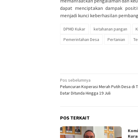
memanfaatkan pengalaman dan keun
dapat menciptakan dampak positif
menjadi kunci keberhasilan pembangu
DPMD Kukar
ketahanan pangan
K
Pemerintahan Desa
Pertanian
Te
Navigasi
Pos sebelumnya
Peluncuran Koperasi Merah Putih Desa di 
pos
Datar Ditunda Hingga 19 Juli
POS TERKAIT
Komi
Kura