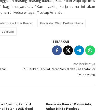
ggulan masing-masing daerah, Kukar dan Wajo optimis
 bagi masyarakat. “Kami yakin, kerja sama ini akan
nan di kedua wilayah,” tutup Arianto.
olaborasi Antar Daerah
Kukar dan Wajo Perkuat Kerja
nggarong
SEBARKAN
Pos berikutnya
Tanah
PKK Kukar Perkuat Peran Sosial dan Kesehatan di
Tenggarong
si I Dorong Pemkot
Beasiswa Daerah Belum Ada,
ngi Belanja ASN demi
Anhar Minta Pemkot