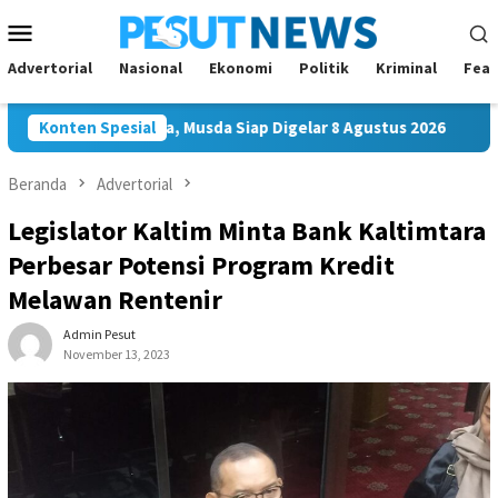
Loncat
Menu
ke
Mobile
konten
Advertorial
Nasional
Ekonomi
Politik
Kriminal
Feat
lkar Samarinda, Musda Siap Digelar 8 Agustus 2026
Konten Spesial
Bawa
Beranda
Advertorial
Legislator Kaltim Minta Bank Kaltimtara
Perbesar Potensi Program Kredit
Melawan Rentenir
Admin Pesut
November 13, 2023