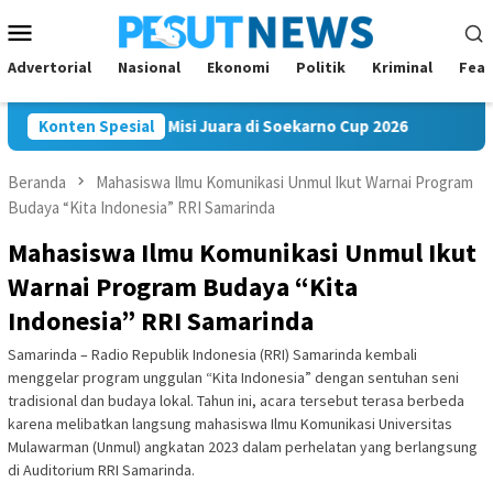
Loncat
Menu
ke
Mobile
konten
Advertorial
Nasional
Ekonomi
Politik
Kriminal
Feat
Mahakam FC Bawa Misi Juara di Soekarno Cup 2026
Konten Spesial
Andi S
Beranda
Mahasiswa Ilmu Komunikasi Unmul Ikut Warnai Program
Budaya “Kita Indonesia” RRI Samarinda
Mahasiswa Ilmu Komunikasi Unmul Ikut
Warnai Program Budaya “Kita
Indonesia” RRI Samarinda
Samarinda – Radio Republik Indonesia (RRI) Samarinda kembali
menggelar program unggulan “Kita Indonesia” dengan sentuhan seni
tradisional dan budaya lokal. Tahun ini, acara tersebut terasa berbeda
karena melibatkan langsung mahasiswa Ilmu Komunikasi Universitas
Mulawarman (Unmul) angkatan 2023 dalam perhelatan yang berlangsung
di Auditorium RRI Samarinda.