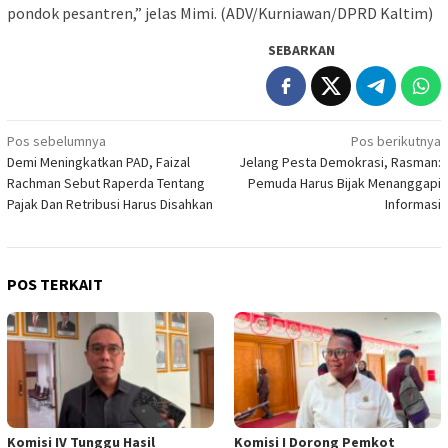
pondok pesantren,” jelas Mimi. (ADV/Kurniawan/DPRD Kaltim)
SEBARKAN
Navigasi
Pos sebelumnya
Pos berikutnya
Demi Meningkatkan PAD, Faizal
Jelang Pesta Demokrasi, Rasman:
pos
Rachman Sebut Raperda Tentang
Pemuda Harus Bijak Menanggapi
Pajak Dan Retribusi Harus Disahkan
Informasi
POS TERKAIT
Komisi IV Tunggu Hasil
Komisi I Dorong Pemkot