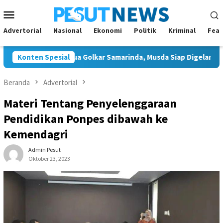
Loncat
Menu
ke
Mobile
konten
Advertorial
Nasional
Ekonomi
Politik
Kriminal
Feat
n Tunggal Ketua Golkar Samarinda, Musda Siap Digelar 8 Agustus
Konten Spesial
Beranda
Advertorial
Materi Tentang Penyelenggaraan
Pendidikan Ponpes dibawah ke
Kemendagri
Admin Pesut
Oktober 23, 2023