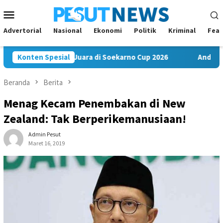
Loncat
Menu
ke
Mobile
konten
Advertorial
Nasional
Ekonomi
Politik
Kriminal
Feat
FC Bawa Misi Juara di Soekarno Cup 2026
Konten Spesial
Andi Satya Nah
Beranda
Berita
Menag Kecam Penembakan di New
Zealand: Tak Berperikemanusiaan!
Admin Pesut
Maret 16, 2019