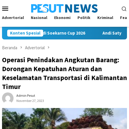
Loncat
Menu
ke
Mobile
konten
Advertorial
Nasional
Ekonomi
Politik
Kriminal
Feat
a Misi Juara di Soekarno Cup 2026
Konten Spesial
Andi Satya Nahkodai G
Beranda
Advertorial
Operasi Penindakan Angkutan Barang:
Dorongan Kepatuhan Aturan dan
Keselamatan Transportasi di Kalimantan
Timur
Admin Pesut
November 27, 2023