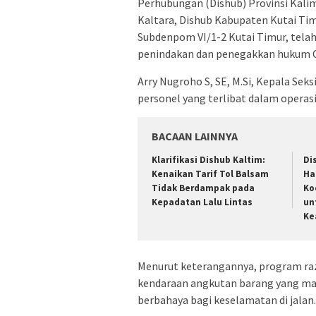
Perhubungan (Dishub) Provinsi Kal
Kaltara, Dishub Kabupaten Kutai Tim
Subdenpom VI/1-2 Kutai Timur, tela
penindakan dan penegakkan hukum O
Arry Nugroho S, SE, M.Si, Kepala Sek
personel yang terlibat dalam operasi 
BACAAN LAINNYA
Klarifikasi Dishub Kaltim:
Di
Kenaikan Tarif Tol Balsam
Ha
Tidak Berdampak pada
Ko
Kepadatan Lalu Lintas
un
Ke
Menurut keterangannya, program raz
kendaraan angkutan barang yang ma
berbahaya bagi keselamatan di jalan.