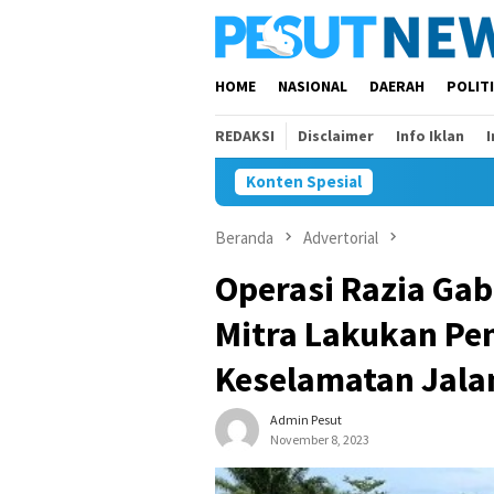
Loncat
ke
konten
HOME
NASIONAL
DAERAH
POLIT
REDAKSI
Disclaimer
Info Iklan
Konten Spesial
Beranda
Advertorial
Operasi Razia Ga
Mitra Lakukan Pe
Keselamatan Jala
Admin Pesut
November 8, 2023