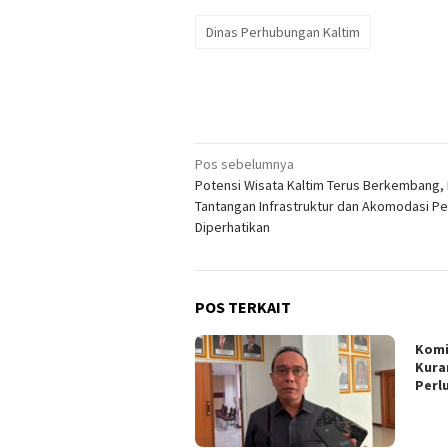
Dinas Perhubungan Kaltim
Navigasi
Pos sebelumnya
Potensi Wisata Kaltim Terus Berkembang
pos
Tantangan Infrastruktur dan Akomodasi Pe
Diperhatikan
POS TERKAIT
Komi
Kura
Perl