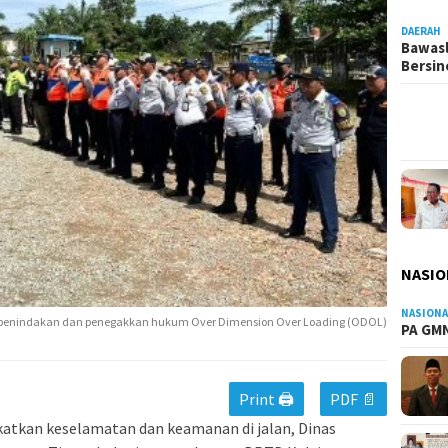
DAERAH
Bawasl
Bersi
NASIO
NASIONA
n penindakan dan penegakkan hukum Over Dimension Over Loading (ODOL)
PA GMN
Print 🖨
PDF 📄
atkan keselamatan dan keamanan di jalan, Dinas