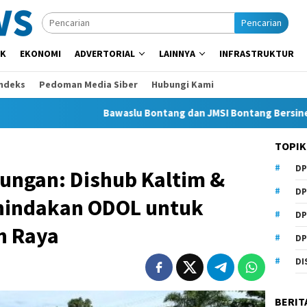
Pencarian
IK
EKONOMI
ADVERTORIAL
LAINNYA
INFRASTRUKTUR
Indeks
Pedoman Media Siber
Hubungi Kami
Bawaslu Bontang dan JMSI Bontang Bersinergi Lawan H
TOPIK
DP
bungan: Dishub Kaltim &
DP
nindakan ODOL untuk
DP
n Raya
DP
DI
BERIT