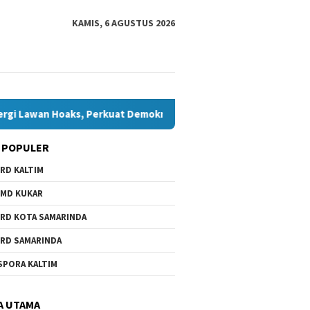
KAMIS, 6 AGUSTUS 2026
oaks, Perkuat Demokrasi Jelang Pemilu 2029
Komisi IV 
 POPULER
RD KALTIM
MD KUKAR
RD KOTA SAMARINDA
RD SAMARINDA
SPORA KALTIM
A UTAMA