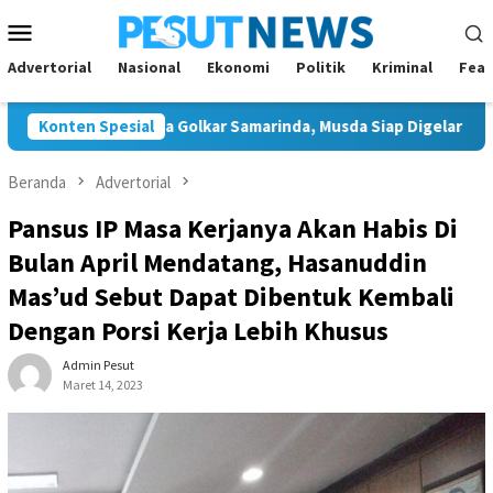
Loncat
Menu
ke
Mobile
konten
Advertorial
Nasional
Ekonomi
Politik
Kriminal
Feat
 Tunggal Ketua Golkar Samarinda, Musda Siap Digelar 8 Agustus 
Konten Spesial
Beranda
Advertorial
Pansus IP Masa Kerjanya Akan Habis Di
Bulan April Mendatang, Hasanuddin
Mas’ud Sebut Dapat Dibentuk Kembali
Dengan Porsi Kerja Lebih Khusus
Admin Pesut
Maret 14, 2023