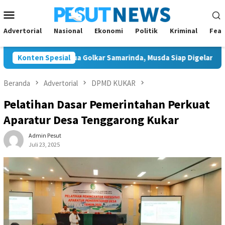
Loncat
Menu
ke
Mobile
konten
Advertorial
Nasional
Ekonomi
Politik
Kriminal
Feat
 Tunggal Ketua Golkar Samarinda, Musda Siap Digelar 8 Agustus 2
Konten Spesial
Beranda
Advertorial
DPMD KUKAR
Pelatihan Dasar Pemerintahan Perkuat
Aparatur Desa Tenggarong Kukar
Admin Pesut
Juli 23, 2025