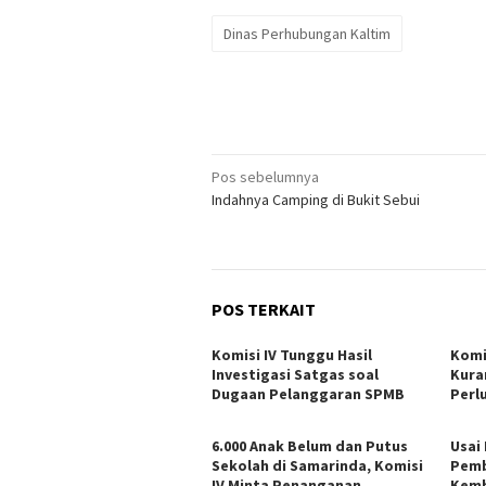
Dinas Perhubungan Kaltim
Navigasi
Pos sebelumnya
Indahnya Camping di Bukit Sebui
pos
POS TERKAIT
Komisi IV Tunggu Hasil
Komi
Investigasi Satgas soal
Kura
Dugaan Pelanggaran SPMB
Perl
6.000 Anak Belum dan Putus
Usai
Sekolah di Samarinda, Komisi
Pemb
IV Minta Penanganan
Kemb