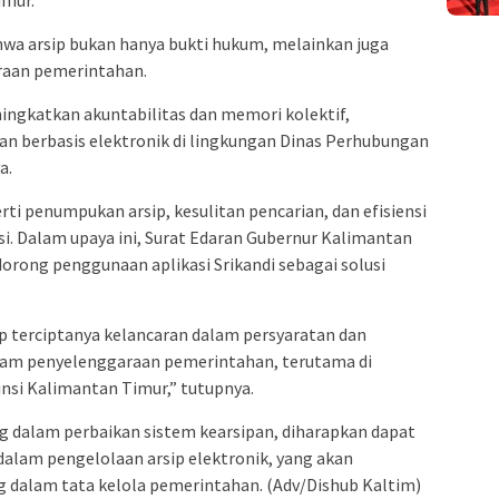
imur.
a arsip bukan hanya bukti hukum, melainkan juga
raan pemerintahan.
ningkatkan akuntabilitas dan memori kolektif,
n berbasis elektronik di lingkungan Dinas Perhubungan
a.
ti penumpukan arsip, kesulitan pencarian, dan efisiensi
si. Dalam upaya ini, Surat Edaran Gubernur Kalimantan
rong penggunaan aplikasi Srikandi sebagai solusi
ap terciptanya kelancaran dalam persyaratan dan
dalam penyelenggaraan pemerintahan, terutama di
nsi Kalimantan Timur,” tutupnya.
g dalam perbaikan sistem kearsipan, diharapkan dapat
 dalam pengelolaan arsip elektronik, yang akan
dalam tata kelola pemerintahan. (Adv/Dishub Kaltim)