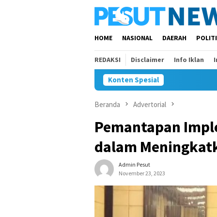
Loncat
ke
konten
HOME
NASIONAL
DAERAH
POLIT
REDAKSI
Disclaimer
Info Iklan
Konten Spesial
Beranda
Advertorial
Pemantapan Imple
dalam Meningkatk
Admin Pesut
November 23, 2023