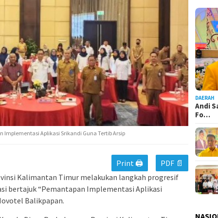
DAERAH
Andi S
Fo…
n Implementasi Aplikasi Srikandi Guna Tertib Arsip
Print 🖨
PDF 📄
vinsi Kalimantan Timur melakukan langkah progresif
asi bertajuk “Pemantapan Implementasi Aplikasi
 Novotel Balikpapan.
NASIO