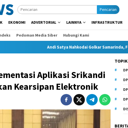
Pencarian
IK
EKONOMI
ADVERTORIAL
LAINNYA
INFRASTRUKTUR
Indeks
Pedoman Media Siber
Hubungi Kami
Andi Satya Nahkodai Golkar Samarinda, Fokus Kerja Dul
TOPIK
DP
mentasi Aplikasi Srikandi
DP
an Kearsipan Elektronik
DP
DP
DI
BERIT