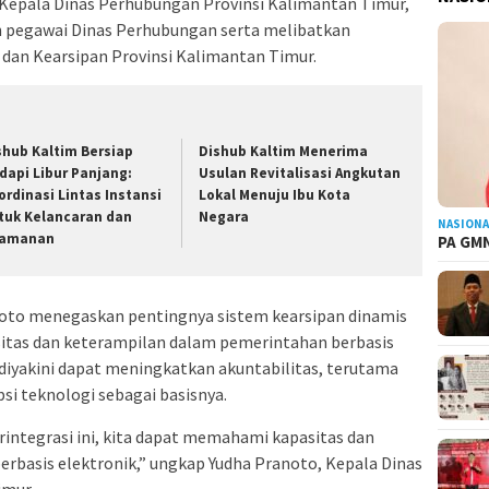
 Kepala Dinas Perhubungan Provinsi Kalimantan Timur,
leh pegawai Dinas Perhubungan serta melibatkan
 dan Kearsipan Provinsi Kalimantan Timur.
shub Kaltim Bersiap
Dishub Kaltim Menerima
dapi Libur Panjang:
Usulan Revitalisasi Angkutan
ordinasi Lintas Instansi
Lokal Menuju Ibu Kota
tuk Kelancaran dan
Negara
NASIONA
amanan
PA GMN
oto menegaskan pentingnya sistem kearsipan dinamis
itas dan keterampilan dalam pemerintahan berbasis
 diyakini dapat meningkatkan akuntabilitas, terutama
 teknologi sebagai basisnya.
rintegrasi ini, kita dapat memahami kapasitas dan
rbasis elektronik,” ungkap Yudha Pranoto, Kepala Dinas