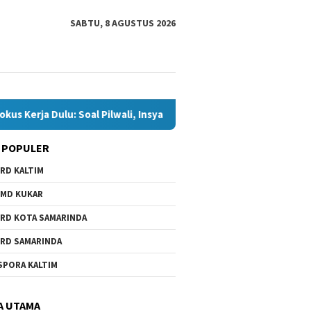
SABTU, 8 AGUSTUS 2026
u: Soal Pilwali, Insya Allah Siap
Andi Satya Calon Tungga
 POPULER
RD KALTIM
MD KUKAR
RD KOTA SAMARINDA
RD SAMARINDA
SPORA KALTIM
A UTAMA