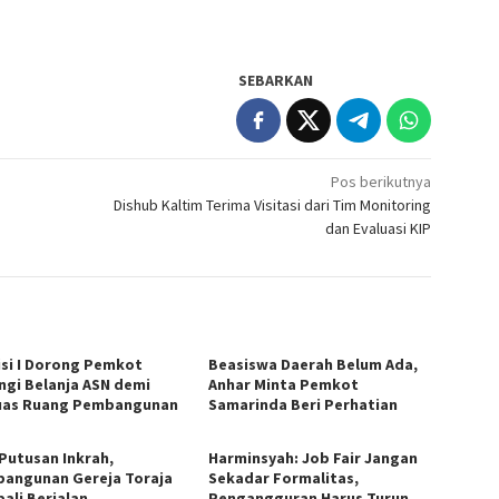
SEBARKAN
Pos berikutnya
Dishub Kaltim Terima Visitasi dari Tim Monitoring
dan Evaluasi KIP
si I Dorong Pemkot
Beasiswa Daerah Belum Ada,
ngi Belanja ASN demi
Anhar Minta Pemkot
uas Ruang Pembangunan
Samarinda Beri Perhatian
 Putusan Inkrah,
Harminsyah: Job Fair Jangan
angunan Gereja Toraja
Sekadar Formalitas,
ali Berjalan
Pengangguran Harus Turun