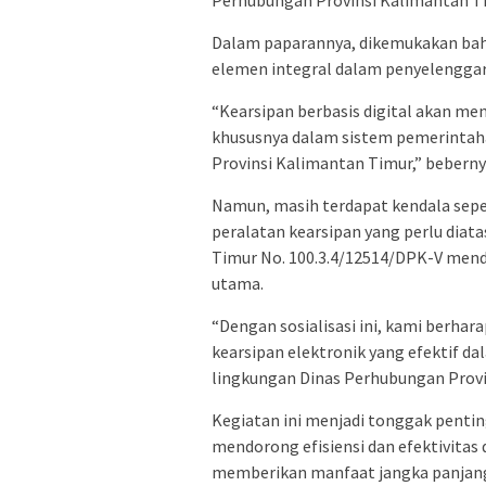
Perhubungan Provinsi Kalimantan T
Dalam paparannya, dikemukakan bahw
elemen integral dalam penyelengga
“Kearsipan berbasis digital akan me
khususnya dalam sistem pemerintaha
Provinsi Kalimantan Timur,” beberny
Namun, masih terdapat kendala seper
peralatan kearsipan yang perlu diata
Timur No. 100.3.4/12514/DPK-V mendo
utama.
“Dengan sosialisasi ini, kami berhar
kearsipan elektronik yang efektif 
lingkungan Dinas Perhubungan Provi
Kegiatan ini menjadi tonggak pentin
mendorong efisiensi dan efektivitas
memberikan manfaat jangka panjang 